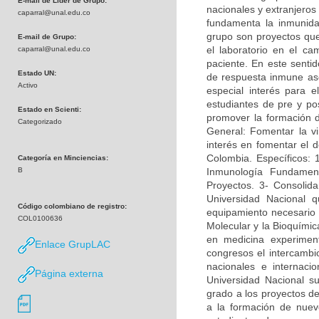
E-mail de Líder de Grupo:
nacionales y extranjeros
caparral@unal.edu.co
fundamenta la inmunidad
grupo son proyectos que 
E-mail de Grupo:
el laboratorio en el c
caparral@unal.edu.co
paciente. En este sentid
Estado UN:
de respuesta inmune asoc
Activo
especial interés para e
estudiantes de pre y po
Estado en Scienti:
promover la formación 
Categorizado
General: Fomentar la vi
interés en fomentar el d
Colombia. Específicos: 
Categoría en Minciencias:
B
Inmunología Fundamen
Proyectos. 3- Consolida
Universidad Nacional q
Código colombiano de registro:
equipamiento necesario p
COL0100636
Molecular y la Bioquímica
en medicina experimen
Enlace GrupLAC
congresos el intercambi
nacionales e internac
Página externa
Universidad Nacional su
grado a los proyectos de
a la formación de nuevo