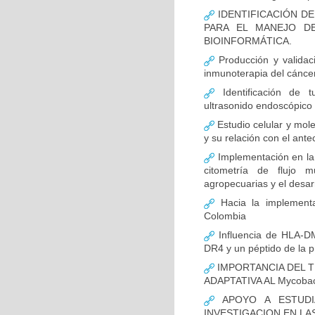
IDENTIFICACIÓN D
PARA EL MANEJO D
BIOINFORMÁTICA.
Producción y validac
inmunoterapia del cánce
Identificación de 
ultrasonido endoscópico
Estudio celular y mol
y su relación con el ante
Implementación en la
citometría de flujo m
agropecuarias y el desar
Hacia la implementa
Colombia
Influencia de HLA-DM
DR4 y un péptido de la p
IMPORTANCIA DEL T
ADAPTATIVA AL Mycobact
APOYO A ESTUDI
INVESTIGACION EN LA