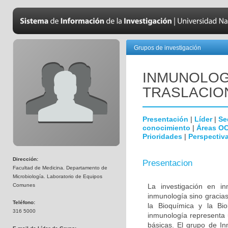
Grupos de investigación
INMUNOLOGÍ
TRASLACIO
Presentación
|
Líder
|
Se
conocimiento
|
Áreas O
Prioridades
|
Perspectiva
Dirección:
Presentacion
Facultad de Medicina. Departamento de
Microbiología. Laboratorio de Equipos
Comunes
La investigación en i
inmunología sino gracias
Teléfono:
la Bioquímica y la Biol
316 5000
inmunología representa u
básicas. El grupo de In