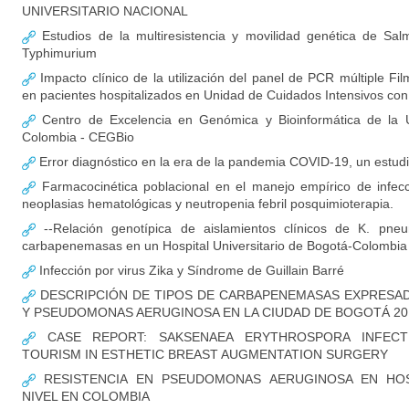
UNIVERSITARIO NACIONAL
Estudios de la multiresistencia y movilidad genética de Salm
Typhimurium
Impacto clínico de la utilización del panel de PCR múltiple F
en pacientes hospitalizados en Unidad de Cuidados Intensivos c
Centro de Excelencia en Genómica y Bioinformática de la U
Colombia - CEGBio
Error diagnóstico en la era de la pandemia COVID-19, un estud
Farmacocinética poblacional en el manejo empírico de infec
neoplasias hematológicas y neutropenia febril posquimioterapia.
--Relación genotípica de aislamientos clínicos de K. pne
carbapenemasas en un Hospital Universitario de Bogotá-Colombia
Infección por virus Zika y Síndrome de Guillain Barré
DESCRIPCIÓN DE TIPOS DE CARBAPENEMASAS EXPRESADA
Y PSEUDOMONAS AERUGINOSA EN LA CIUDAD DE BOGOTÁ 20
CASE REPORT: SAKSENAEA ERYTHROSPORA INFECT
TOURISM IN ESTHETIC BREAST AUGMENTATION SURGERY
RESISTENCIA EN PSEUDOMONAS AERUGINOSA EN HOS
NIVEL EN COLOMBIA