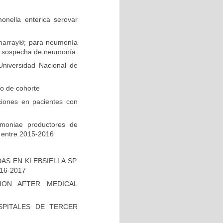
onella enterica serovar
ilmarray®; para neumonía
on sospecha de neumonía.
niversidad Nacional de
io de cohorte
ciones en pacientes con
umoniae productores de
 entre 2015-2016
S EN KLEBSIELLA SP.
16-2017
ION AFTER MEDICAL
PITALES DE TERCER