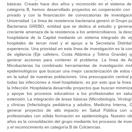
básicas. Creado hace dos años y reconocido en el sistema de 
categoría B, hemos desarrollado proyectos en cooperación con e
privado y con la financiación de convocatorias de investigac
Universidad. La línea de resistencia bacteriana generó el Grupo pa
Bacteriana GREBO, entidad que se dedica al estudio y generac
creciente amenaza de la resistencia a los antimicrobianos, la des
hospitalaria de la Capital mediante un sistema integrado de vig
hospitales de tercer nivel y el apoyo a la Secretaria Distrit
experiencia. Una prioridad en esta línea de investigación es la c
de vigilancia (Eje cafetero, Costa Atlántica y Tolima Grande
generar acciones para contener el problema. La línea de As
Micobacterias ha combinado herramientas de investigación mol
epidemiológicos que buscan una mejor caracterización de estos
en la salud de nuestras poblaciones. Una preocupación central 
todas las infecciones a nivel hospitalario, es por esto que la líne
la Infección Hospitalaria desarrolla proyectos que buscan minimi
y apoyar los procesos educativos a los profesionales en salu
extensión. La integración de áreas básicas (Microbiología, Virolog
y clínicas (Infectología pediátrica y adultos, Medicina Interna, 
generar proyectos de alto impacto en Salud Pública con u
profesionales con sólida formación en epidemiología. Nuestro obj
años es la consolidación del grupo mediante los procesos de inve
y el reconocimiento en categoría B de Colciencias.