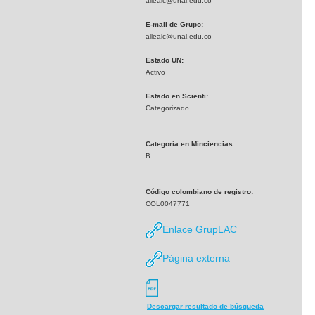
allealc@unal.edu.co
E-mail de Grupo:
allealc@unal.edu.co
Estado UN:
Activo
Estado en Scienti:
Categorizado
Categoría en Minciencias:
B
Código colombiano de registro:
COL0047771
Enlace GrupLAC
Página externa
Descargar resultado de búsqueda