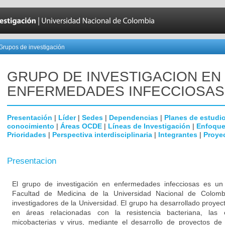
Grupos de investigación
GRUPO DE INVESTIGACION EN
ENFERMEDADES INFECCIOSAS
Presentación
|
Líder
|
Sedes
|
Dependencias
|
Planes de estudi
conocimiento
|
Áreas OCDE
|
Líneas de Investigación
|
Enfoque
Prioridades
|
Perspectiva interdisciplinaria
|
Integrantes
|
Proye
Presentacion
El grupo de investigación en enfermedades infecciosas es un g
Facultad de Medicina de la Universidad Nacional de Colomb
investigadores de la Universidad. El grupo ha desarrollado proyec
en áreas relacionadas con la resistencia bacteriana, las
micobacterias y virus, mediante el desarrollo de proyectos de 