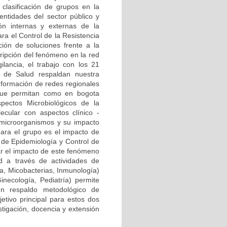
clasificación de grupos en la
ntidades del sector público y
ión internas y externas de la
ra el Control de la Resistencia
ión de soluciones frente a la
cripción del fenómeno en la red
ilancia, el trabajo con los 21
al de Salud respaldan nuestra
onformación de redes regionales
) que permitan como en bogota
pectos Microbiológicos de la
ecular con aspectos clínico -
 microorganismos y su impacto
para el grupo es el impacto de
a de Epidemiología y Control de
zar el impacto de este fenómeno
d a través de actividades de
ía, Micobacterias, Inmunología)
Ginecología, Pediatría) permite
n respaldo metodológico de
etivo principal para estos dos
stigación, docencia y extensión