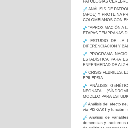
PATOLOGÍAS CEREBR
ANÁLISIS DE PATRO
(APOE) Y PROTEÍNA P
COLOMBIANOS CON E
“APROXIMACIÒN A L
ETAPAS TEMPRANAS D
ESTUDIO DE LA F
DIFERENCIACIÓN Y B
PROGRAMA NACION
ESTADÍSTICA PARA E
ENFERMEDAD DE ALZ
CRISIS FEBRILES: 
EPILEPSIA
ANÁLISIS GENÉTI
NEONATAL (SÍNDROM
MODELO PARA ESTUDI
Análisis del efecto ne
vía PI3K/AKT y función m
Análisis de variable
demencias y trastornos 