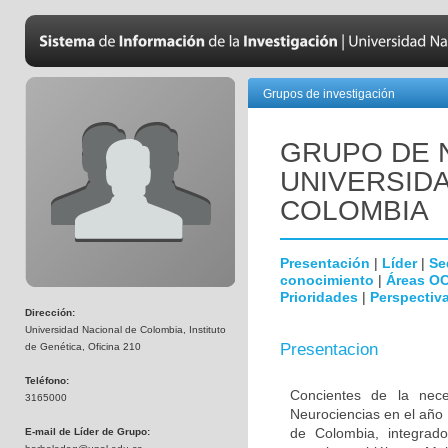
Grupos de investigación
GRUPO DE 
UNIVERSID
COLOMBIA
Presentación
|
Líder
|
Se
conocimiento
|
Áreas O
Prioridades
|
Perspectiva
Dirección:
Universidad Nacional de Colombia, Instituto
Presentacion
de Genética, Oficina 210
Teléfono:
Concientes de la neces
3165000
Neurociencias en el año
de Colombia, integrado
E-mail de Líder de Grupo: