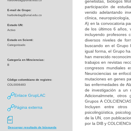
harboledag@unal.edu.co
genetistas, biólogos Mol
participación de estudi
E-mail de Grupo:
venido adelantando inv
harboledag@unal.edu.co
clínica, neuropsicologí
A) en la convocatoria pa
Estado UN:
de los últimos 6 años, 
Activo
incluyendo profesores c
diversos niveles de fo
Estado en Scienti:
Categorizado
buscando en el Grupo la
igual forma, el Grupo h
han merecido reconocimie
Categoría en Minciencias:
trabajos en revistas rec
B
congresos mundiales es
Neurociencias se enfocó
mutaciones en genes par
Código colombiano de registro:
las enfermedades de Alz
COL0006483
de investigación a un 
Enlace GrupLAC
Adicionalmnete, otros 
Grupos A COLCIENCIAS) 
Incluyen entre otros 
Página externa
psicolingüística, psicolo
de la UN, con publicacio
por la DIB y COLCIENCI
Descargar resultado de búsqueda