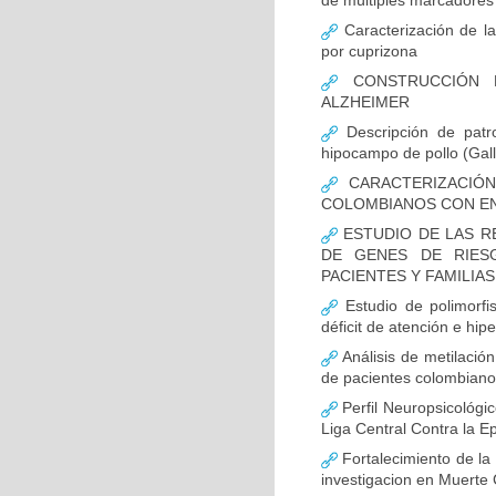
de múltiples marcadores 
Caracterización de la
por cuprizona
CONSTRUCCIÓN D
ALZHEIMER
Descripción de patr
hipocampo de pollo (Gall
CARACTERIZACIÓN
COLOMBIANOS CON E
ESTUDIO DE LAS R
DE GENES DE RIES
PACIENTES Y FAMILIA
Estudio de polimor
déficit de atención e hi
Análisis de metilaci
de pacientes colombian
Perfil Neuropsicológic
Liga Central Contra la Ep
Fortalecimiento de 
investigacion en Muerte 