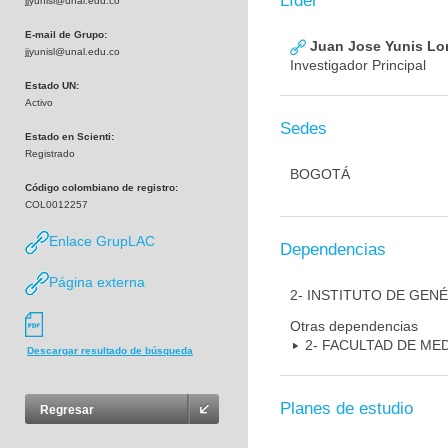
Líder
jjyunisl@unal.edu.co
E-mail de Grupo:
Juan Jose Yunis L
jjyunisl@unal.edu.co
Investigador Principal
Estado UN:
Activo
Sedes
Estado en Scienti:
Registrado
BOGOTÁ
Código colombiano de registro:
COL0012257
Enlace GrupLAC
Dependencias
Página externa
2- INSTITUTO DE GEN
Otras dependencias
2- FACULTAD DE ME
Descargar resultado de búsqueda
Planes de estudio
Regresar