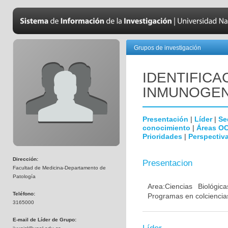
Grupos de investigación
IDENTIFICA
INMUNOGEN
Presentación
|
Líder
|
Se
conocimiento
|
Áreas O
Prioridades
|
Perspectiva
Dirección:
Presentacion
Facultad de Medicina-Departamento de
Patología
Area:Ciencias Biológi
Teléfono:
Programas en colciencias
3165000
E-mail de Líder de Grupo: