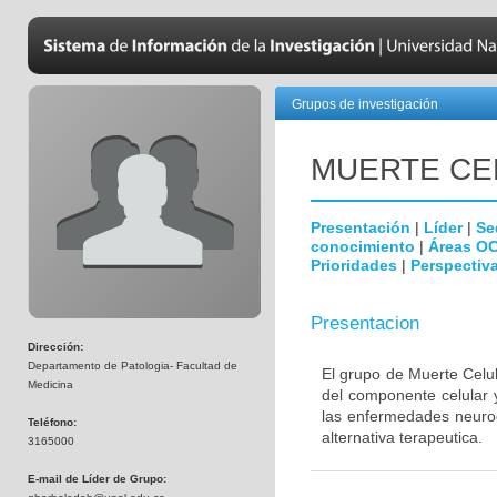
Grupos de investigación
MUERTE CE
Presentación
|
Líder
|
Se
conocimiento
|
Áreas O
Prioridades
|
Perspectiva
Presentacion
Dirección:
Departamento de Patologia- Facultad de
El grupo de Muerte Celul
Medicina
del componente celular 
las enfermedades neurod
Teléfono:
alternativa terapeutica.
3165000
E-mail de Líder de Grupo: