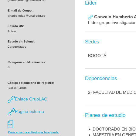
gharboledab@unal.edu.co
Líder
E-mail de Grupo:
gharboledab@unal.edu.co
Gonzalo Humberto A
Líder grupo investigació
Estado UN:
Activo
Sedes
Estado en Scienti:
Categorizado
BOGOTÁ
Categoría en Minciencias:
B
Dependencias
Código colombiano de registro:
COL0024006
2- FACULTAD DE MEDI
Enlace GrupLAC
Página externa
Planes de estudio
DOCTORADO EN BI
Descargar resultado de búsqueda
MAESTRIA EN GENE