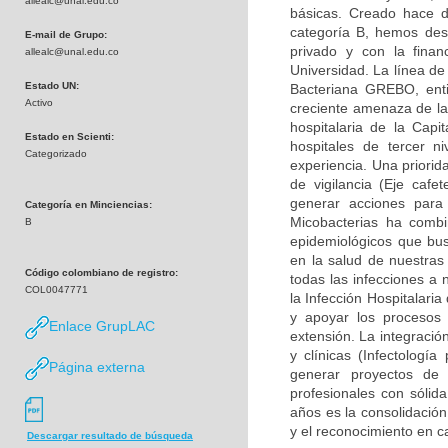
allealc@unal.edu.co
básicas. Creado hace d
categoría B, hemos desa
E-mail de Grupo:
privado y con la finan
allealc@unal.edu.co
Universidad. La línea de
Estado UN:
Bacteriana GREBO, enti
Activo
creciente amenaza de la 
hospitalaria de la Capi
Estado en Scienti:
hospitales de tercer n
Categorizado
experiencia. Una priorid
de vigilancia (Eje caf
generar acciones para
Categoría en Minciencias:
Micobacterias ha combi
B
epidemiológicos que bu
en la salud de nuestras
Código colombiano de registro:
todas las infecciones a 
COL0047771
la Infección Hospitalari
y apoyar los procesos 
Enlace GrupLAC
extensión. La integració
y clínicas (Infectología
Página externa
generar proyectos de
profesionales con sólid
años es la consolidación
y el reconocimiento en c
Descargar resultado de búsqueda