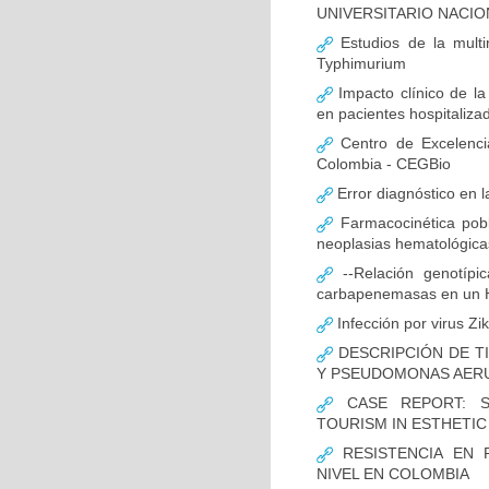
UNIVERSITARIO NACIO
Estudios de la multir
Typhimurium
Impacto clínico de la
en pacientes hospitaliz
Centro de Excelenci
Colombia - CEGBio
Error diagnóstico en 
Farmacocinética pobl
neoplasias hematológicas
--Relación genotípi
carbapenemasas en un Ho
Infección por virus Zi
DESCRIPCIÓN DE T
Y PSEUDOMONAS AERU
CASE REPORT: S
TOURISM IN ESTHETI
RESISTENCIA EN 
NIVEL EN COLOMBIA