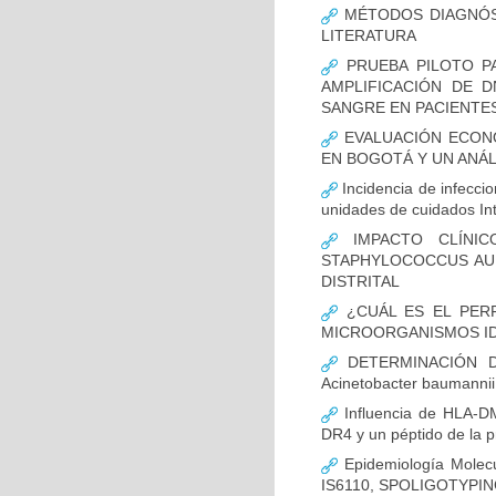
MÉTODOS DIAGNÓST
LITERATURA
PRUEBA PILOTO PA
AMPLIFICACIÓN DE 
SANGRE EN PACIENTES
EVALUACIÓN ECON
EN BOGOTÁ Y UN ANÁL
Incidencia de infecci
unidades de cuidados In
IMPACTO CLÍNIC
STAPHYLOCOCCUS AUR
DISTRITAL
¿CUÁL ES EL PERF
MICROORGANISMOS ID
DETERMINACIÓN D
Acinetobacter bauman
Influencia de HLA-DM
DR4 y un péptido de la p
Epidemiología Molecu
IS6110, SPOLIGOTYPING