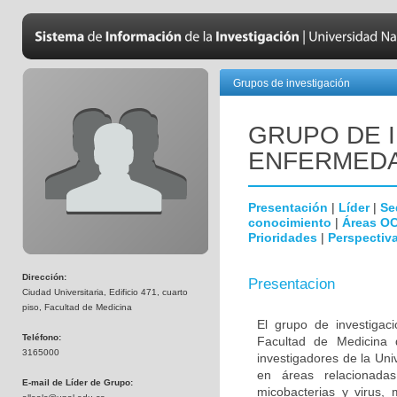
Grupos de investigación
GRUPO DE 
ENFERMEDA
Presentación
|
Líder
|
Se
conocimiento
|
Áreas O
Prioridades
|
Perspectiva
Dirección:
Presentacion
Ciudad Universitaria, Edificio 471, cuarto
piso, Facultad de Medicina
El grupo de investigac
Teléfono:
Facultad de Medicina 
3165000
investigadores de la Uni
en áreas relacionada
E-mail de Líder de Grupo:
micobacterias y virus, 