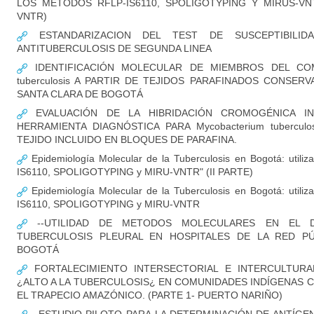
LOS MÉTODOS RFLP-IS6110, SPOLIGOTYPING Y MIRUS-VNTR
VNTR)
ESTANDARIZACION DEL TEST DE SUSCEPTIBILID
ANTITUBERCULOSIS DE SEGUNDA LINEA
IDENTIFICACIÓN MOLECULAR DE MIEMBROS DEL COM
tuberculosis A PARTIR DE TEJIDOS PARAFINADOS CONSER
SANTA CLARA DE BOGOTÁ
EVALUACIÓN DE LA HIBRIDACIÓN CROMOGÉNICA IN
HERRAMIENTA DIAGNÓSTICA PARA Mycobacterium tubercul
TEJIDO INCLUIDO EN BLOQUES DE PARAFINA.
Epidemiología Molecular de la Tuberculosis en Bogotá: utili
IS6110, SPOLIGOTYPING y MIRU-VNTR" (II PARTE)
Epidemiología Molecular de la Tuberculosis en Bogotá: utili
IS6110, SPOLIGOTYPING y MIRU-VNTR
--UTILIDAD DE METODOS MOLECULARES EN EL D
TUBERCULOSIS PLEURAL EN HOSPITALES DE LA RED PÚ
BOGOTÁ
FORTALECIMIENTO INTERSECTORIAL E INTERCULTURA
¿ALTO A LA TUBERCULOSIS¿ EN COMUNIDADES INDÍGENAS 
EL TRAPECIO AMAZÓNICO. (PARTE 1- PUERTO NARIÑO)