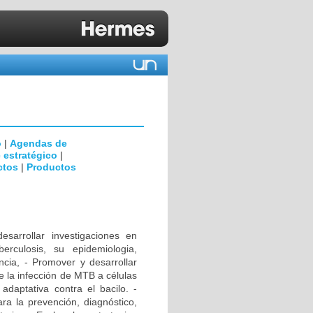
o
|
Agendas de
 estratégico
|
ctos
|
Productos
rrollar investigaciones en
erculosis, su epidemiologia,
encia, - Promover y desarrollar
e la infección de MTB a células
daptativa contra el bacilo. -
ra la prevención, diagnóstico,