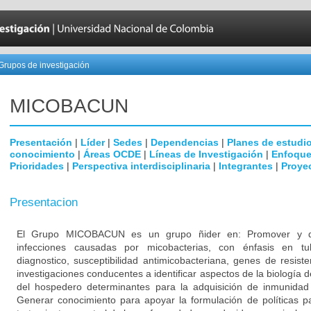
Grupos de investigación
MICOBAC­UN
Presentación
|
Líder
|
Sedes
|
Dependencias
|
Planes de estudi
conocimiento
|
Áreas OCDE
|
Líneas de Investigación
|
Enfoque
Prioridades
|
Perspectiva interdisciplinaria
|
Integrantes
|
Proye
Presentacion
El Grupo MICOBACUN es un grupo ñider en: Promover y desa
infecciones causadas por micobacterias, con énfasis en tub
diagnostico, susceptibilidad antimicobacteriana, genes de resist
investigaciones conducentes a identificar aspectos de la biología d
del hospedero determinantes para la adquisición de inmunidad a
Generar conocimiento para apoyar la formulación de políticas pa