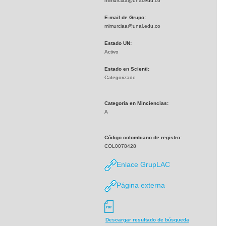
mimurciaa@unal.edu.co
E-mail de Grupo:
mimurciaa@unal.edu.co
Estado UN:
Activo
Estado en Scienti:
Categorizado
Categoría en Minciencias:
A
Código colombiano de registro:
COL0078428
Enlace GrupLAC
Página externa
Descargar resultado de búsqueda