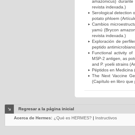
amazonicus) durante 
revista indexada.)
Serological detection o
potato phloem (Artícul
Cambios microestructu
yamú (Brycon amazonic
revista indexada.)
Exploración de perfil
peptido antimicrobiano
Functional activity o
MSP-2 antigen, as pot
and P. yoelii strains (
Péptidos en Medicina (
The Next Vaccine Gen
(Capítulo en libro que
Regresar a la página inicial
Acerca de Hermes:
¿Qué es HERMES?
|
Instructivos