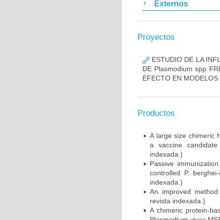
Externos
Proyectos
ESTUDIO DE LA INF
DE Plasmodium spp 
EFECTO EN MODELOS 
Productos
A large size chimeric
a vaccine candidate 
indexada.)
Passive immunization 
controlled P. berghei
indexada.)
An improved method fo
revista indexada.)
A chimeric protein-ba
Plasmodium vivax MSP1