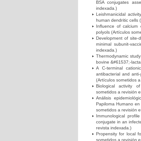
BSA conjugates asse
indexada.)
Leishmanicidal activit
human dendritic cells 
Influence of calcium 
polyols (Artículos some
Development of site-
minimal subunit-vacci
indexada.)
Thermodynamic study o
bovine &#61537;-lactal
A C-terminal cationi
antibacterial and anti
(Artículos sometidos a
Biological activity 
sometidos a revisión e
Análisis epidemiológi
Papiloma Humano en mu
sometidos a revisión e
Immunological profi
conjugate in an infec
revista indexada.)
Propensity for local 
sometidos a revisión e