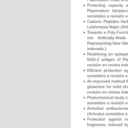
Protecting capacity 
Plasmodium falciparu
sometidos a revisión e
Cationic Peptides Har
Leishmania Major (Artí
Towards a Poly-Functi
into Artificially-M
Representing New Site
indexada.)
Redefining an epitope
MSA-2 antigen of Pla
revisión en revista ind
Efficient protection a
sometidos a revisión e
An improved method f
glutamine for solid p
revisión en revista ind
Phytochemical study of
sometidos a revisión e
Actividad antibacter
(Artículos sometidos a
Protection against m
fragments, induced b