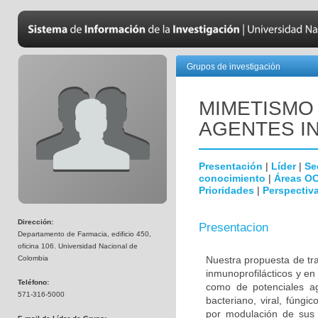
Grupos de investigación
MIMETISMO
AGENTES I
Presentación
|
Líder
|
Se
conocimiento
|
Áreas O
Prioridades
|
Perspectiva
Dirección:
Presentacion
Departamento de Farmacia, edificio 450,
oficina 106. Universidad Nacional de
Colombia
Nuestra propuesta de tra
inmunoprofilácticos y en
Teléfono:
como de potenciales ag
571-316-5000
bacteriano, viral, fúng
por modulación de sus p