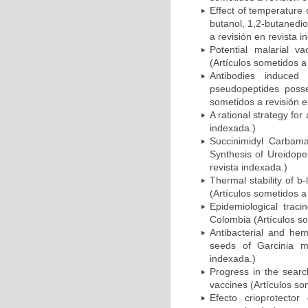
Effect of temperature 
butanol, 1,2-butanedio
a revisión en revista i
Potential malarial 
(Artículos sometidos a
Antibodies induced
pseudopeptides posses
sometidos a revisión e
A rational strategy fo
indexada.)
Succinimidyl Carbama
Synthesis of Ureidope
revista indexada.)
Thermal stability of b
(Artículos sometidos a
Epidemiological traci
Colombia (Artículos so
Antibacterial and hem
seeds of Garcinia m
indexada.)
Progress in the searc
vaccines (Artículos so
Efecto crioprotecto