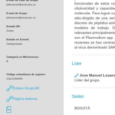
E-mail de Líder de Grupo:
funcionales de estos 
jmlozanom@unal.edu.co
citotoxicidad y capacid
molecular. Para lograr c
E-mail de Grupo:
sitio-dirigido de una s
jmlozanom@unal.edu.co
discreto de péptidos ant
Estado UN:
modelos de trabajo. 
Activo
relevantes principalmen
son el Plasmodium spp. 
Estado en Scienti:
recientes se han centra
Categorizado
al virus denominado SA
Categoría en Minciencias:
B
Líder
Código colombiano de registro:
Jose Manuel Lozan
COL0159455
Líder del grupo
Enlace GrupLAC
Sedes
Página externa
BOGOTÁ