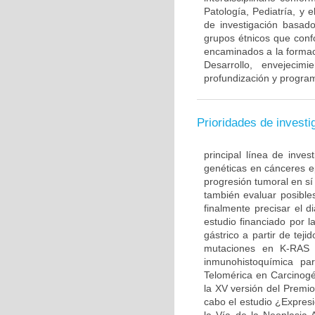
Patología, Pediatría, y 
de investigación basado
grupos étnicos que con
encaminados a la formac
Desarrollo, envejecim
profundización y program
Prioridades de investi
principal línea de inves
genéticas en cánceres ep
progresión tumoral en sí
también evaluar posible
finalmente precisar el d
estudio financiado por l
gástrico a partir de te
mutaciones en K-RAS 
inmunohistoquímica par
Telomérica en Carcinogé
la XV versión del Premi
cabo el estudio ¿Expre