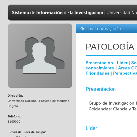
Grupos de investigación
PATOLOGÍA
Presentación
|
Líder
|
Se
conocimiento
|
Áreas O
Prioridades
|
Perspectiva
Presentacion
Dirección:
Universidad Nacional, Facultad de Medicina
Grupo de Investigación 
Bogotá
Colciencias: Ciencia y T
Teléfono:
3165000
Líder
E-mail de Líder de Grupo: