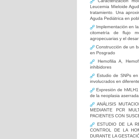
Caracterización mo
Leucemia Mieloide Aguda 
tratamiento. Una aprox
Aguda Pediátrica en pob
Implementación en la
citometría de flujo m
agropecuarias y el desar
Construcción de un ba
en Posgrado
Hemofilia A, Hemofi
inhibidores
Estudio de SNPs en
involucrados en diferent
Expresión de hMLH1 y
de la neoplasia aserrada
ANÁLISIS MUTACIO
MEDIANTE PCR MUL
PACIENTES CON SUSCE
ESTUDIO DE LA R
CONTROL DE LA HOM
DURANTE LA GESTACI