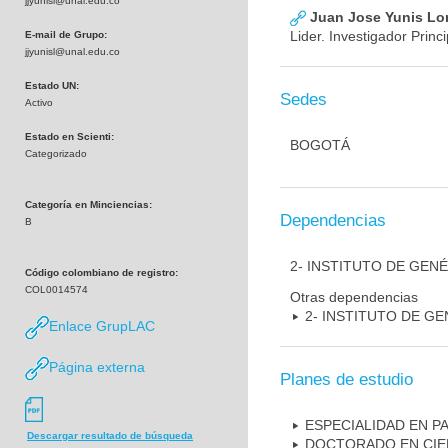
jjyunisl@unal.edu.co
Juan Jose Yunis L
Lider. Investigador Princi
E-mail de Grupo:
jjyunisl@unal.edu.co
Estado UN:
Sedes
Activo
Estado en Scienti:
BOGOTÁ
Categorizado
Categoría en Minciencias:
Dependencias
B
2- INSTITUTO DE GEN
Código colombiano de registro:
COL0014574
Otras dependencias
2- INSTITUTO DE GE
Enlace GrupLAC
Página externa
Planes de estudio
ESPECIALIDAD EN P
Descargar resultado de búsqueda
DOCTORADO EN CIE