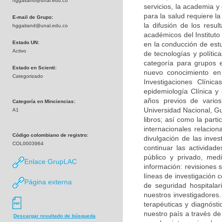
hggaitand@unal.edu.co
servicios, la academia y
para la salud requiere la
E-mail de Grupo:
la difusión de los res
hggaitand@unal.edu.co
académicos del Instituto
Estado UN:
en la conducción de est
Activo
de tecnologías y políti
categoría para grupos 
Estado en Scienti:
nuevo conocimiento en 
Categorizado
Investigaciones Clíni
epidemiología Clínica y 
años previos de varios 
Categoría en Minciencias:
Universidad Nacional, Guí
A1
libros; así como la part
internacionales relacio
Código colombiano de registro:
divulgación de las inves
COL0003964
continuar las actividad
público y privado, med
Enlace GrupLAC
información: revisiones 
líneas de investigación c
Página externa
de seguridad hospitala
nuestros investigadores.
terapéuticas y diagnósti
nuestro país a través de
Descargar resultado de búsqueda