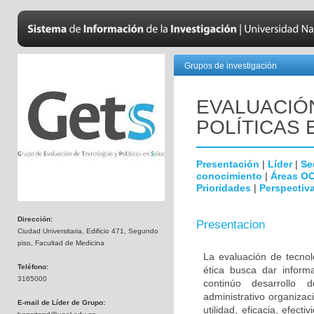
Grupos de investigación
EVALUACIÓ
POLÍTICAS 
Presentación
|
Líder
|
Se
conocimiento
|
Áreas O
Prioridades
|
Perspectiva
Dirección:
Presentacion
Ciudad Universitaria, Edificio 471, Segundo
piso, Facultad de Medicina
La evaluación de tecnol
Teléfono:
ética busca dar inform
3165000
continúo desarrollo d
administrativo organiza
E-mail de Líder de Grupo:
utilidad, eficacia, efec