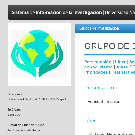
Grupos de investigación
GRUPO DE 
Presentación
|
Líder
|
Se
conocimiento
|
Áreas O
Prioridades
|
Perspectiva
Presentacion
Dirección:
Universidad Nacional, Edificio ICN, Bogotá
Equidad en salud
Teléfono:
3165000
Líder
E-mail de Líder de Grupo:
jheslavas@unal.edu.co
Javier Hernando Es