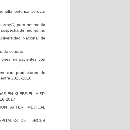
onella enterica serovar
ilmarray®; para neumonía
on sospecha de neumonía.
niversidad Nacional de
io de cohorte
ciones en pacientes con
umoniae productores de
 entre 2015-2016
S EN KLEBSIELLA SP.
16-2017
ION AFTER MEDICAL
PITALES DE TERCER