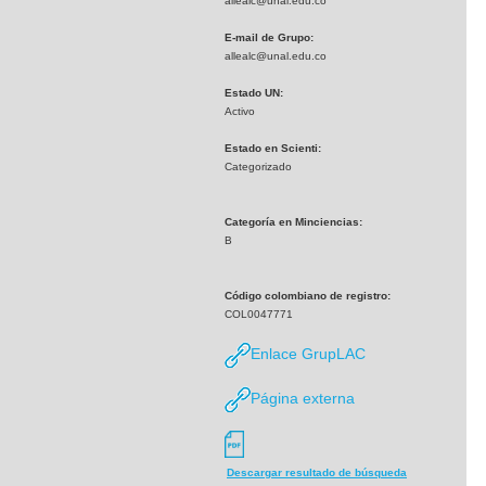
allealc@unal.edu.co
E-mail de Grupo:
allealc@unal.edu.co
Estado UN:
Activo
Estado en Scienti:
Categorizado
Categoría en Minciencias:
B
Código colombiano de registro:
COL0047771
Enlace GrupLAC
Página externa
Descargar resultado de búsqueda