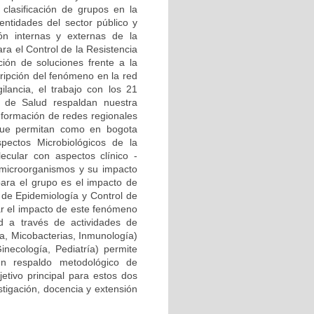
clasificación de grupos en la
ntidades del sector público y
ión internas y externas de la
ra el Control de la Resistencia
ión de soluciones frente a la
cripción del fenómeno en la red
ilancia, el trabajo con los 21
al de Salud respaldan nuestra
onformación de redes regionales
) que permitan como en bogota
pectos Microbiológicos de la
ecular con aspectos clínico -
 microorganismos y su impacto
para el grupo es el impacto de
a de Epidemiología y Control de
zar el impacto de este fenómeno
d a través de actividades de
ía, Micobacterias, Inmunología)
Ginecología, Pediatría) permite
n respaldo metodológico de
etivo principal para estos dos
stigación, docencia y extensión