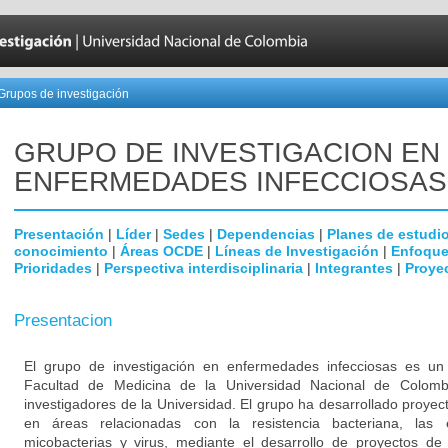
Grupos de investigación
GRUPO DE INVESTIGACION EN
ENFERMEDADES INFECCIOSAS
Presentación
|
Líder
|
Sedes
|
Dependencias
|
Planes de estudi
conocimiento
|
Áreas OCDE
|
Líneas de Investigación
|
Enfoque
Prioridades
|
Perspectiva interdisciplinaria
|
Integrantes
|
Proye
Presentacion
El grupo de investigación en enfermedades infecciosas es un g
Facultad de Medicina de la Universidad Nacional de Colomb
investigadores de la Universidad. El grupo ha desarrollado proyec
en áreas relacionadas con la resistencia bacteriana, las
micobacterias y virus, mediante el desarrollo de proyectos de 