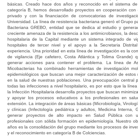
básicas. Creado hace dos años y reconocido en el sistema de 
categoría B, hemos desarrollado proyectos en cooperación con e
privado y con la financiación de convocatorias de investigac
Universidad. La línea de resistencia bacteriana generó el Grupo pa
Bacteriana GREBO, entidad que se dedica al estudio y generac
creciente amenaza de la resistencia a los antimicrobianos, la des
hospitalaria de la Capital mediante un sistema integrado de vig
hospitales de tercer nivel y el apoyo a la Secretaria Distrit
experiencia. Una prioridad en esta línea de investigación es la c
de vigilancia (Eje cafetero, Costa Atlántica y Tolima Grande
generar acciones para contener el problema. La línea de As
Micobacterias ha combinado herramientas de investigación mol
epidemiológicos que buscan una mejor caracterización de estos
en la salud de nuestras poblaciones. Una preocupación central 
todas las infecciones a nivel hospitalario, es por esto que la líne
la Infección Hospitalaria desarrolla proyectos que buscan minimi
y apoyar los procesos educativos a los profesionales en salu
extensión. La integración de áreas básicas (Microbiología, Virolog
y clínicas (Infectología pediátrica y adultos, Medicina Interna, 
generar proyectos de alto impacto en Salud Pública con u
profesionales con sólida formación en epidemiología. Nuestro obj
años es la consolidación del grupo mediante los procesos de inve
y el reconocimiento en categoría B de Colciencias.