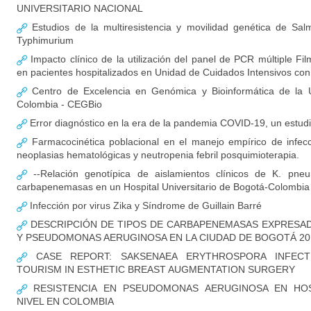
UNIVERSITARIO NACIONAL
Estudios de la multiresistencia y movilidad genética de Salm
Typhimurium
Impacto clínico de la utilización del panel de PCR múltiple F
en pacientes hospitalizados en Unidad de Cuidados Intensivos c
Centro de Excelencia en Genómica y Bioinformática de la U
Colombia - CEGBio
Error diagnóstico en la era de la pandemia COVID-19, un estud
Farmacocinética poblacional en el manejo empírico de infec
neoplasias hematológicas y neutropenia febril posquimioterapia.
--Relación genotípica de aislamientos clínicos de K. pne
carbapenemasas en un Hospital Universitario de Bogotá-Colombia
Infección por virus Zika y Síndrome de Guillain Barré
DESCRIPCIÓN DE TIPOS DE CARBAPENEMASAS EXPRESADA
Y PSEUDOMONAS AERUGINOSA EN LA CIUDAD DE BOGOTÁ 20
CASE REPORT: SAKSENAEA ERYTHROSPORA INFECT
TOURISM IN ESTHETIC BREAST AUGMENTATION SURGERY
RESISTENCIA EN PSEUDOMONAS AERUGINOSA EN HOS
NIVEL EN COLOMBIA