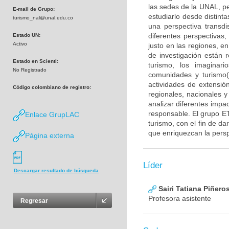
las sedes de la UNAL, pe
E-mail de Grupo:
estudiarlo desde distint
turismo_nal@unal.edu.co
una perspectiva transdis
diferentes perspectivas
Estado UN:
Activo
justo en las regiones, e
de investigación están r
Estado en Scienti:
turismo, los imaginario
No Registrado
comunidades y turismo(s
actividades de extensión
Código colombiano de registro:
regionales, nacionales y 
analizar diferentes impa
responsable. El grupo ET
Enlace GrupLAC
turismo, con el fin de da
que enriquezcan la perspe
Página externa
Líder
Descargar resultado de búsqueda
Sairi Tatiana Piñeros
Profesora asistente
Regresar