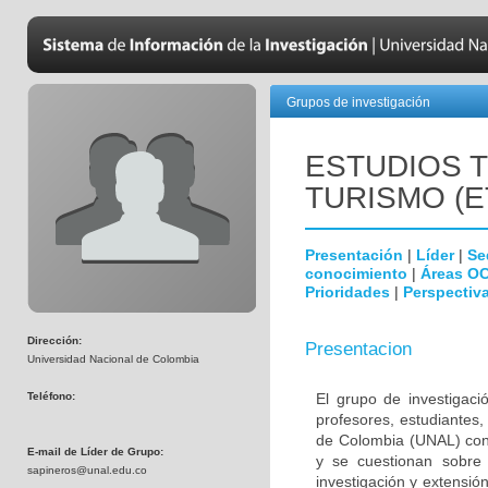
Grupos de investigación
ESTUDIOS T
TURISMO (E
Presentación
|
Líder
|
Se
conocimiento
|
Áreas O
Prioridades
|
Perspectiva
Dirección:
Presentacion
Universidad Nacional de Colombia
Teléfono:
El grupo de investigaci
profesores, estudiantes
de Colombia (UNAL) con 
E-mail de Líder de Grupo:
y se cuestionan sobre
sapineros@unal.edu.co
investigación y extensi