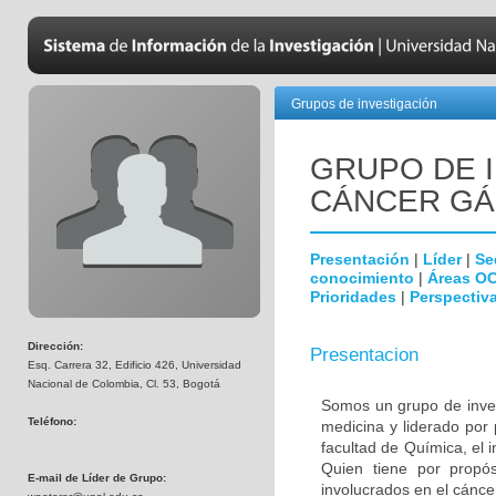
Grupos de investigación
GRUPO DE 
CÁNCER GÁ
Presentación
|
Líder
|
Se
conocimiento
|
Áreas O
Prioridades
|
Perspectiva
Dirección:
Presentacion
Esq. Carrera 32, Edificio 426, Universidad
Nacional de Colombia, Cl. 53, Bogotá
Somos un grupo de invest
Teléfono:
medicina y liderado por
facultad de Química, el i
Quien tiene por propósi
E-mail de Líder de Grupo:
involucrados en el cáncer