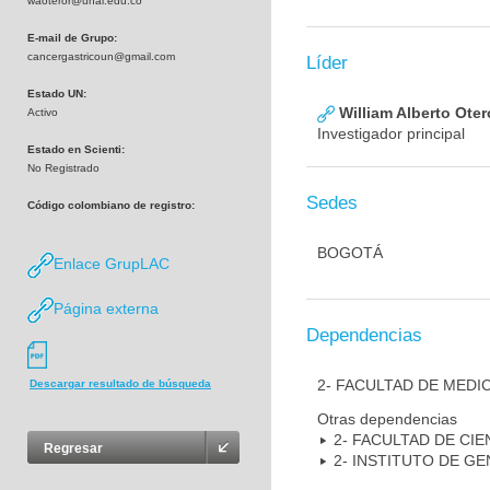
waoteror@unal.edu.co
E-mail de Grupo:
cancergastricoun@gmail.com
Líder
Estado UN:
William Alberto Ote
Activo
Investigador principal
Estado en Scienti:
No Registrado
Sedes
Código colombiano de registro:
BOGOTÁ
Enlace GrupLAC
Página externa
Dependencias
2- FACULTAD DE MEDI
Descargar resultado de búsqueda
Otras dependencias
2- FACULTAD DE CIE
Regresar
2- INSTITUTO DE GE