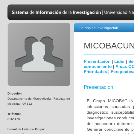
Grupos de investigación
MICOBAC­U
Presentación
|
Líder
|
Se
conocimiento
|
Áreas O
Prioridades
|
Perspectiva
Presentacion
Dirección:
Departamento de Microbiología - Facultad de
El Grupo MICOBACUN e
Medicina - Of 312
infecciones causadas 
diagnostico, susceptibil
Teléfono:
investigaciones conducen
3165476
del hospedero determina
Generar conocimiento pa
E-mail de Líder de Grupo: