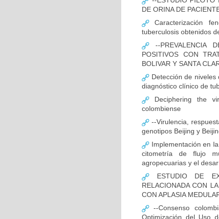
--ESTUDIO PILOTO
DE ORINA DE PACIENT
Caracterización fen
tuberculosis obtenidos de
--PREVALENCIA D
POSITIVOS CON TRA
BOLIVAR Y SANTA CLA
Detección de niveles
diagnóstico clínico de tu
Deciphering the vir
colombiense
--Virulencia, respues
genotipos Beijing y Beij
Implementación en la
citometría de flujo m
agropecuarias y el desar
ESTUDIO DE EXP
RELACIONADA CON LA
CON APLASIA MEDULA
--Consenso colombia
Optimización del Uso d