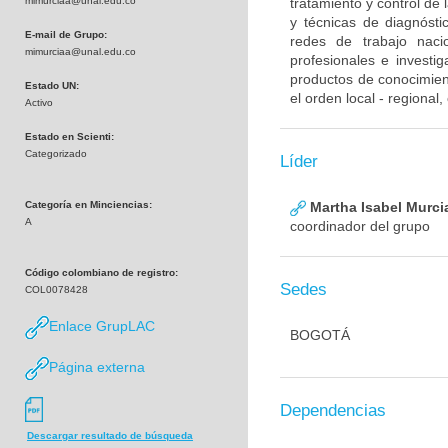
mimurciaa@unal.edu.co
tratamiento y control de
y técnicas de diagnósti
E-mail de Grupo:
redes de trabajo naci
mimurciaa@unal.edu.co
profesionales e investig
productos de conocimient
Estado UN:
el orden local - regional
Activo
Estado en Scienti:
Categorizado
Líder
Categoría en Minciencias:
Martha Isabel Murci
A
coordinador del grupo
Código colombiano de registro:
Sedes
COL0078428
Enlace GrupLAC
BOGOTÁ
Página externa
Dependencias
Descargar resultado de búsqueda