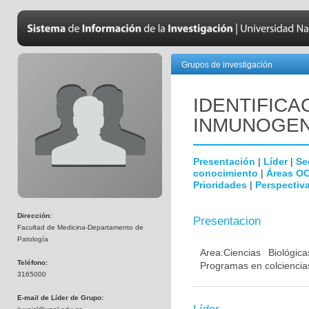
Grupos de investigación
IDENTIFICA
INMUNOGEN
Presentación
|
Líder
|
Se
conocimiento
|
Áreas O
Prioridades
|
Perspectiva
Dirección:
Presentacion
Facultad de Medicina-Departamento de
Patología
Area:Ciencias Biológi
Teléfono:
Programas en colciencias
3165000
E-mail de Líder de Grupo: