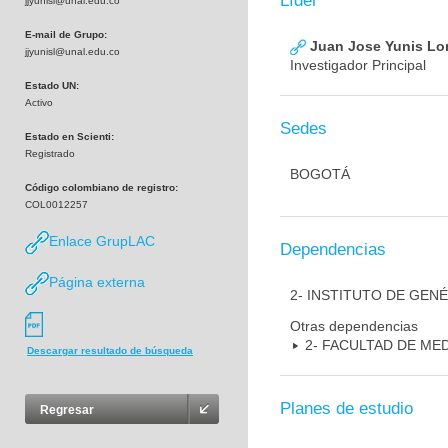
Líder
jjyunisl@unal.edu.co
E-mail de Grupo:
Juan Jose Yunis L
jjyunisl@unal.edu.co
Investigador Principal
Estado UN:
Activo
Sedes
Estado en Scienti:
Registrado
BOGOTÁ
Código colombiano de registro:
COL0012257
Enlace GrupLAC
Dependencias
Página externa
2- INSTITUTO DE GEN
Otras dependencias
2- FACULTAD DE ME
Descargar resultado de búsqueda
Planes de estudio
Regresar