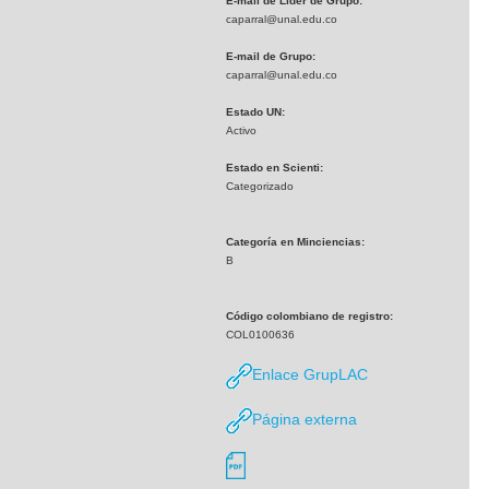
E-mail de Líder de Grupo:
caparral@unal.edu.co
E-mail de Grupo:
caparral@unal.edu.co
Estado UN:
Activo
Estado en Scienti:
Categorizado
Categoría en Minciencias:
B
Código colombiano de registro:
COL0100636
Enlace GrupLAC
Página externa