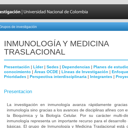
Grupos de investigación
INMUNOLOGÍA Y MEDICINA
TRASLACIONAL
Presentación
|
Líder
|
Sedes
|
Dependencias
|
Planes de estudi
conocimiento
|
Áreas OCDE
|
Líneas de Investigación
|
Enfoque
Prioridades
|
Perspectiva interdisciplinaria
|
Integrantes
|
Proye
Presentacion
La investigación en inmunología avanza rápidamente gracia
inmunología sino gracias a los avances de disciplinas afines con e
la Bioquímica y la Biología Celular. Por su carácter multi-dis
inmunología representa un importante recurso para el desarrollo 
básicas. El grupo de Inmunología y Medicina Traslacional está 