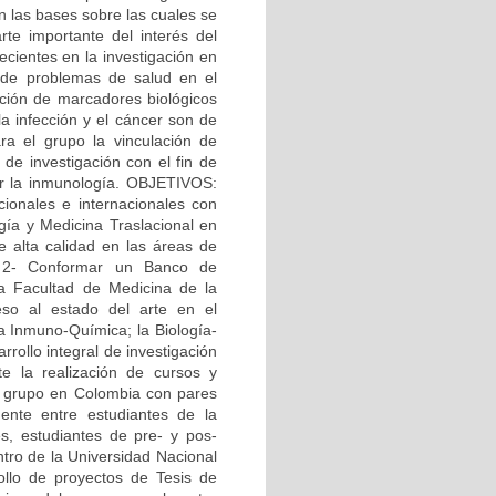
n las bases sobre las cuales se
te importante del interés del
ecientes en la investigación en
n de problemas de salud en el
cación de marcadores biológicos
la infección y el cáncer son de
ara el grupo la vinculación de
de investigación con el fin de
or la inmunología. OBJETIVOS:
cionales e internacionales con
ogía y Medicina Traslacional en
e alta calidad en las áreas de
. 2- Conformar un Banco de
la Facultad de Medicina de la
eso al estado del arte en el
la Inmuno-Química; la Biología-
rrollo integral de investigación
e la realización de cursos y
el grupo en Colombia con pares
ente entre estudiantes de la
s, estudiantes de pre- y pos-
ntro de la Universidad Nacional
ollo de proyectos de Tesis de