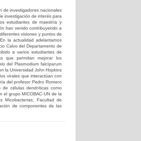
ón de investigadores nacionales
e investigación de interés para
ios estudiantes de maestría y
ión han venido contribuyendo a
diferentes visiones y puntos de
 En la actualidad adelantamos
icio Calvo del Departamento de
ibido a varios estudiantes de
ias que permitan mejorar los
elo del Plasmodium falcíparum
 en la Universidad John Hopkins
dos virales que interactúan con
oría del profesor Pedro Romero
 de células dendríticas como
con el grupo MICOBAC-UN de la
s Micobacterias, Facultad de
icación de componentes de las