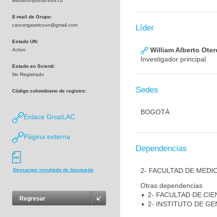
waoteror@unal.edu.co
E-mail de Grupo:
cancergastricoun@gmail.com
Líder
Estado UN:
William Alberto Ote
Activo
Investigador principal
Estado en Scienti:
No Registrado
Sedes
Código colombiano de registro:
BOGOTÁ
Enlace GrupLAC
Página externa
Dependencias
2- FACULTAD DE MEDI
Descargar resultado de búsqueda
Otras dependencias
2- FACULTAD DE CIE
Regresar
2- INSTITUTO DE GE