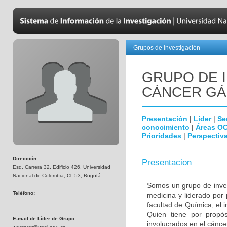
Grupos de investigación
GRUPO DE 
CÁNCER GÁ
Presentación
|
Líder
|
Se
conocimiento
|
Áreas O
Prioridades
|
Perspectiva
Dirección:
Presentacion
Esq. Carrera 32, Edificio 426, Universidad
Nacional de Colombia, Cl. 53, Bogotá
Somos un grupo de invest
Teléfono:
medicina y liderado por
facultad de Química, el i
Quien tiene por propósi
E-mail de Líder de Grupo:
involucrados en el cáncer