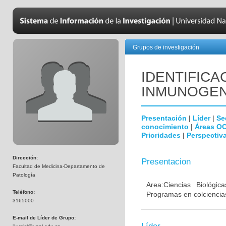
Grupos de investigación
IDENTIFICA
INMUNOGEN
Presentación
|
Líder
|
Se
conocimiento
|
Áreas O
Prioridades
|
Perspectiva
Dirección:
Presentacion
Facultad de Medicina-Departamento de
Patología
Area:Ciencias Biológi
Teléfono:
Programas en colciencias
3165000
E-mail de Líder de Grupo: