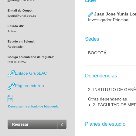
Líder
jjyunisl@unal.edu.co
E-mail de Grupo:
Juan Jose Yunis L
jjyunisl@unal.edu.co
Investigador Principal
Estado UN:
Activo
Sedes
Estado en Scienti:
Registrado
BOGOTÁ
Código colombiano de registro:
COL0012257
Enlace GrupLAC
Dependencias
Página externa
2- INSTITUTO DE GEN
Otras dependencias
2- FACULTAD DE ME
Descargar resultado de búsqueda
Planes de estudio
Regresar