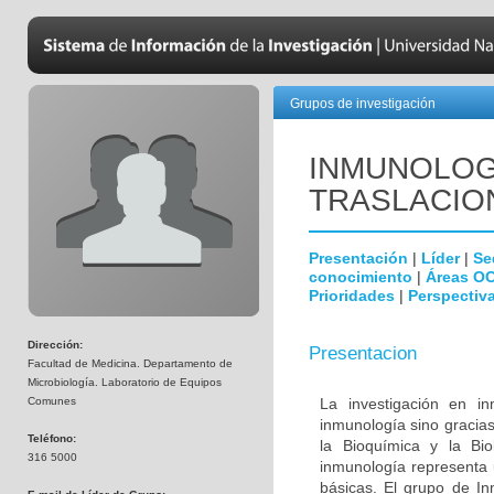
Grupos de investigación
INMUNOLOGÍ
TRASLACIO
Presentación
|
Líder
|
Se
conocimiento
|
Áreas O
Prioridades
|
Perspectiva
Dirección:
Presentacion
Facultad de Medicina. Departamento de
Microbiología. Laboratorio de Equipos
Comunes
La investigación en i
inmunología sino gracias
Teléfono:
la Bioquímica y la Biol
316 5000
inmunología representa u
básicas. El grupo de In