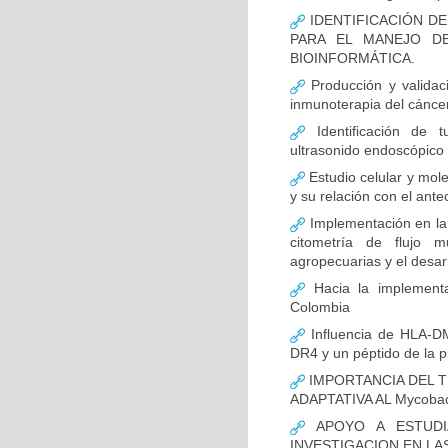
IDENTIFICACIÓN D
PARA EL MANEJO D
BIOINFORMÁTICA.
Producción y validac
inmunoterapia del cánce
Identificación de 
ultrasonido endoscópico
Estudio celular y mol
y su relación con el ante
Implementación en la
citometría de flujo m
agropecuarias y el desar
Hacia la implementa
Colombia
Influencia de HLA-DM
DR4 y un péptido de la p
IMPORTANCIA DEL T
ADAPTATIVA AL Mycobact
APOYO A ESTUDI
INVESTIGACION EN LA