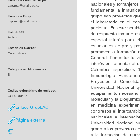
E-mail de Líder de Grupo:
nacionales y extranjeros
caparral@unal.edu.co
fundamenta la inmunidad
grupo son proyectos que 
E-mail de Grupo:
el laboratorio en el c
caparral@unal.edu.co
paciente. En este sentid
Estado UN:
de respuesta inmune asoc
Activo
especial interés para e
estudiantes de pre y po
Estado en Scienti:
promover la formación 
Categorizado
General: Fomentar la vi
interés en fomentar el d
Colombia. Específicos: 
Categoría en Minciencias:
B
Inmunología Fundamen
Proyectos. 3- Consolida
Universidad Nacional q
Código colombiano de registro:
equipamiento necesario p
COL0100636
Molecular y la Bioquímica
en medicina experimen
Enlace GrupLAC
congresos el intercambi
nacionales e internac
Página externa
Universidad Nacional su
grado a los proyectos de
a la formación de nuevo