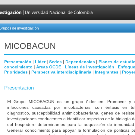
Grupos de investigación
MICOBAC­UN
Presentación
|
Líder
|
Sedes
|
Dependencias
|
Planes de estudi
conocimiento
|
Áreas OCDE
|
Líneas de Investigación
|
Enfoque
Prioridades
|
Perspectiva interdisciplinaria
|
Integrantes
|
Proye
Presentacion
El Grupo MICOBACUN es un grupo ñider en: Promover y desa
infecciones causadas por micobacterias, con énfasis en tub
diagnostico, susceptibilidad antimicobacteriana, genes de resist
investigaciones conducentes a identificar aspectos de la biología d
del hospedero determinantes para la adquisición de inmunidad a
Generar conocimiento para apoyar la formulación de políticas pa