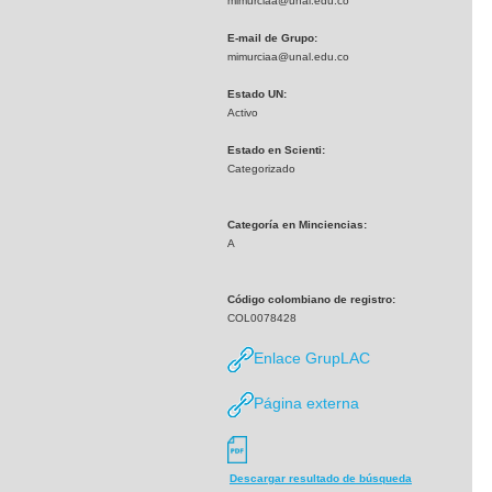
mimurciaa@unal.edu.co
E-mail de Grupo:
mimurciaa@unal.edu.co
Estado UN:
Activo
Estado en Scienti:
Categorizado
Categoría en Minciencias:
A
Código colombiano de registro:
COL0078428
Enlace GrupLAC
Página externa
Descargar resultado de búsqueda