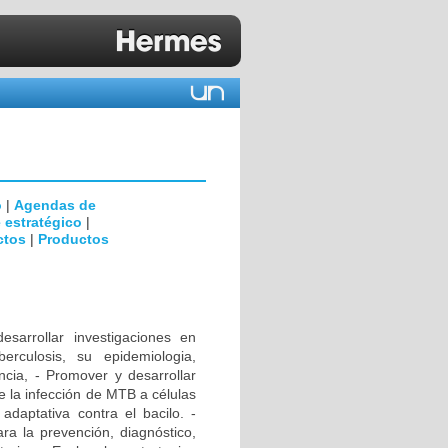
o
|
Agendas de
 estratégico
|
ctos
|
Productos
rrollar investigaciones en
erculosis, su epidemiologia,
encia, - Promover y desarrollar
e la infección de MTB a células
daptativa contra el bacilo. -
ra la prevención, diagnóstico,