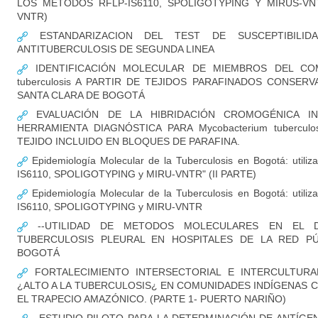
LOS MÉTODOS RFLP-IS6110, SPOLIGOTYPING Y MIRUS-VNTR
VNTR)
ESTANDARIZACION DEL TEST DE SUSCEPTIBILID
ANTITUBERCULOSIS DE SEGUNDA LINEA
IDENTIFICACIÓN MOLECULAR DE MIEMBROS DEL COM
tuberculosis A PARTIR DE TEJIDOS PARAFINADOS CONSER
SANTA CLARA DE BOGOTÁ
EVALUACIÓN DE LA HIBRIDACIÓN CROMOGÉNICA IN
HERRAMIENTA DIAGNÓSTICA PARA Mycobacterium tubercul
TEJIDO INCLUIDO EN BLOQUES DE PARAFINA.
Epidemiología Molecular de la Tuberculosis en Bogotá: utili
IS6110, SPOLIGOTYPING y MIRU-VNTR" (II PARTE)
Epidemiología Molecular de la Tuberculosis en Bogotá: utili
IS6110, SPOLIGOTYPING y MIRU-VNTR
--UTILIDAD DE METODOS MOLECULARES EN EL D
TUBERCULOSIS PLEURAL EN HOSPITALES DE LA RED PÚ
BOGOTÁ
FORTALECIMIENTO INTERSECTORIAL E INTERCULTURA
¿ALTO A LA TUBERCULOSIS¿ EN COMUNIDADES INDÍGENAS 
EL TRAPECIO AMAZÓNICO. (PARTE 1- PUERTO NARIÑO)