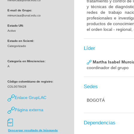
mimurciaa@unal.edu.co
tratamiento y control de
y técnicas de diagnósti
E-mail de Grupo:
redes de trabajo naci
mimurciaa@unal.edu.co
profesionales e investig
productos de conocimient
Estado UN:
el orden local - regional
Activo
Estado en Scienti:
Categorizado
Líder
Categoría en Minciencias:
Martha Isabel Murci
A
coordinador del grupo
Código colombiano de registro:
Sedes
COL0078428
Enlace GrupLAC
BOGOTÁ
Página externa
Dependencias
Descargar resultado de búsqueda