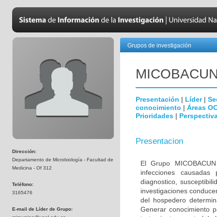
Grupos de investigación
MICOBAC­U
Presentación
|
Líder
|
Se
conocimiento
|
Áreas O
Prioridades
|
Perspectiva
Presentacion
Dirección:
Departamento de Microbiología - Facultad de
El Grupo MICOBACUN e
Medicina - Of 312
infecciones causadas 
diagnostico, susceptibil
Teléfono:
investigaciones conducen
3165476
del hospedero determina
Generar conocimiento pa
E-mail de Líder de Grupo: