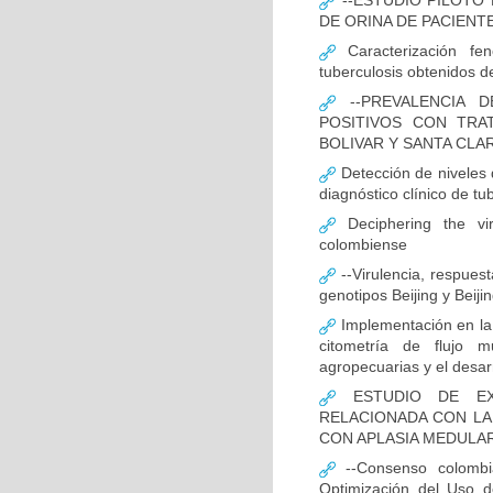
--ESTUDIO PILOTO
DE ORINA DE PACIENT
Caracterización fen
tuberculosis obtenidos de
--PREVALENCIA D
POSITIVOS CON TRA
BOLIVAR Y SANTA CLA
Detección de niveles
diagnóstico clínico de tu
Deciphering the vir
colombiense
--Virulencia, respues
genotipos Beijing y Beij
Implementación en la
citometría de flujo m
agropecuarias y el desar
ESTUDIO DE EXP
RELACIONADA CON LA
CON APLASIA MEDULA
--Consenso colombia
Optimización del Uso d