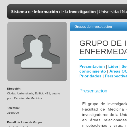
Grupos de investigación
GRUPO DE 
ENFERMEDA
Presentación
|
Líder
|
Se
conocimiento
|
Áreas O
Prioridades
|
Perspectiva
Dirección:
Presentacion
Ciudad Universitaria, Edificio 471, cuarto
piso, Facultad de Medicina
El grupo de investigac
Teléfono:
Facultad de Medicina 
3165000
investigadores de la Uni
en áreas relacionada
E-mail de Líder de Grupo:
micobacterias y virus, 