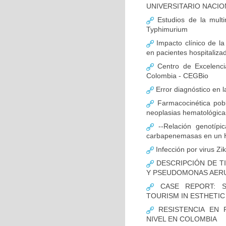
UNIVERSITARIO NACIO
Estudios de la multir
Typhimurium
Impacto clínico de la
en pacientes hospitaliz
Centro de Excelenci
Colombia - CEGBio
Error diagnóstico en 
Farmacocinética pobl
neoplasias hematológicas
--Relación genotípi
carbapenemasas en un Ho
Infección por virus Zi
DESCRIPCIÓN DE T
Y PSEUDOMONAS AERU
CASE REPORT: S
TOURISM IN ESTHETI
RESISTENCIA EN 
NIVEL EN COLOMBIA