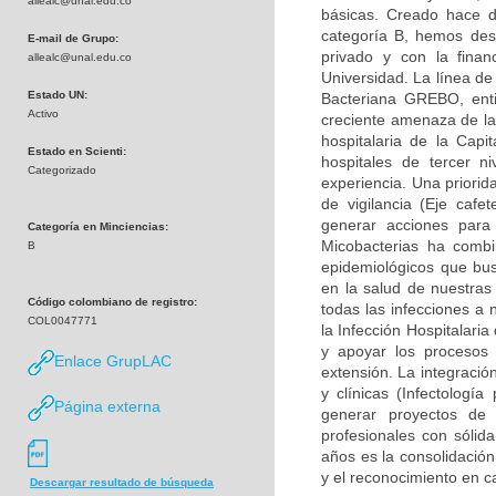
allealc@unal.edu.co
básicas. Creado hace d
categoría B, hemos desa
E-mail de Grupo:
privado y con la finan
allealc@unal.edu.co
Universidad. La línea de
Estado UN:
Bacteriana GREBO, enti
Activo
creciente amenaza de la 
hospitalaria de la Capi
Estado en Scienti:
hospitales de tercer n
Categorizado
experiencia. Una priorid
de vigilancia (Eje caf
generar acciones para
Categoría en Minciencias:
Micobacterias ha combi
B
epidemiológicos que bu
en la salud de nuestras
Código colombiano de registro:
todas las infecciones a 
COL0047771
la Infección Hospitalari
y apoyar los procesos 
Enlace GrupLAC
extensión. La integració
y clínicas (Infectología
Página externa
generar proyectos de
profesionales con sólid
años es la consolidación
y el reconocimiento en c
Descargar resultado de búsqueda