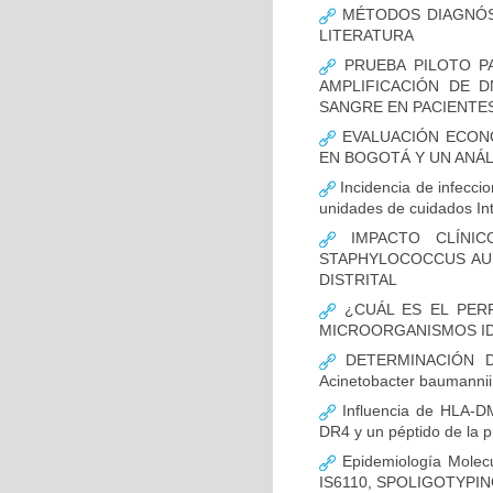
MÉTODOS DIAGNÓST
LITERATURA
PRUEBA PILOTO PA
AMPLIFICACIÓN DE 
SANGRE EN PACIENTES
EVALUACIÓN ECON
EN BOGOTÁ Y UN ANÁL
Incidencia de infecci
unidades de cuidados In
IMPACTO CLÍNIC
STAPHYLOCOCCUS AUR
DISTRITAL
¿CUÁL ES EL PERF
MICROORGANISMOS ID
DETERMINACIÓN D
Acinetobacter bauman
Influencia de HLA-DM
DR4 y un péptido de la p
Epidemiología Molecu
IS6110, SPOLIGOTYPING