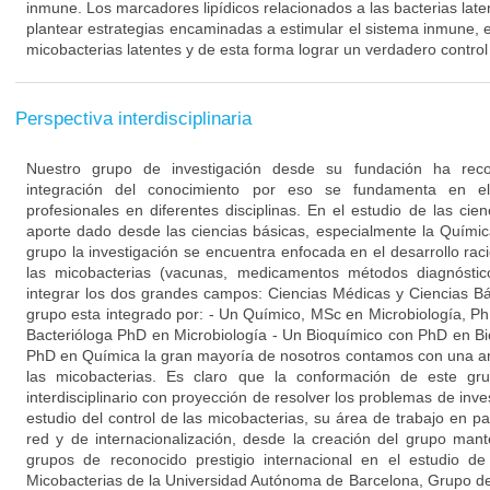
inmune. Los marcadores lipídicos relacionados a las bacterias late
plantear estrategias encaminadas a estimular el sistema inmune, 
micobacterias latentes y de esta forma lograr un verdadero control
Perspectiva interdisciplinaria
Nuestro grupo de investigación desde su fundación ha reco
integración del conocimiento por eso se fundamenta en el t
profesionales en diferentes disciplinas. En el estudio de las cie
aporte dado desde las ciencias básicas, especialmente la Quími
grupo la investigación se encuentra enfocada en el desarrollo ra
las micobacterias (vacunas, medicamentos métodos diagnóstico
integrar los dos grandes campos: Ciencias Médicas y Ciencias B
grupo esta integrado por: - Un Químico, MSc en Microbiología, Ph
Bacterióloga PhD en Microbiología - Un Bioquímico con PhD en B
PhD en Química la gran mayoría de nosotros contamos con una am
las micobacterias. Es claro que la conformación de este gru
interdisciplinario con proyección de resolver los problemas de inve
estudio del control de las micobacterias, su área de trabajo en par
red y de internacionalización, desde la creación del grupo man
grupos de reconocido prestigio internacional en el estudio d
Micobacterias de la Universidad Autónoma de Barcelona, Grupo d