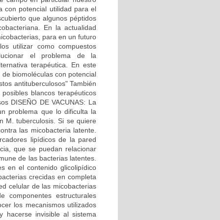
 con potencial utilidad para el
scubierto que algunos péptidos
obacteriana. En la actualidad
icobacterias, para en un futuro
los utilizar como compuestos
lucionar el problema de la
ternativa terapéutica. En este
o de biomoléculas con potencial
stos antituberculosos" También
posibles blancos terapéuticos
losos DISEÑO DE VACUNAS: La
n problema que lo dificulta la
n M. tuberculosis. Si se quiere
ntra las micobacteria latente.
cadores lipídicos de la pared
cia, que se puedan relacionar
mune de las bacterias latentes.
 en el contenido glicolipídico
bacterias crecidas en completa
ed celular de las micobacterias
 de componentes estructurales
ocer los mecanismos utilizados
y hacerse invisible al sistema