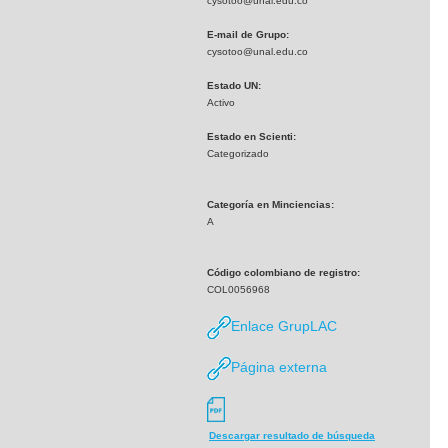
cysotoo@unal.edu.co
E-mail de Grupo:
cysotoo@unal.edu.co
Estado UN:
Activo
Estado en Scienti:
Categorizado
Categoría en Minciencias:
A
Código colombiano de registro:
COL0056968
Enlace GrupLAC
Página externa
Descargar resultado de búsqueda