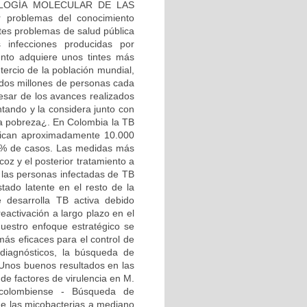
 BIOLOGÍA MOLECULAR DE LAS
 problemas del conocimiento
ntes problemas de salud pública
 infecciones producidas por
nto adquiere unos tintes más
tercio de la población mundial,
dos millones de personas cada
esar de los avances realizados
ntando y la considera junto con
a pobreza¿. En Colombia la TB
stican aproximadamente 10.000
25% de casos. Las medidas más
coz y el posterior tratamiento a
las personas infectadas de TB
tado latente en el resto de la
 desarrolla TB activa debido
reactivación a largo plazo en el
nuestro enfoque estratégico se
más eficaces para el control de
 diagnósticos, la búsqueda de
Unos buenos resultados en las
de factores de virulencia en M.
 colombiense - Búsqueda de
de las micobacterias a mediano