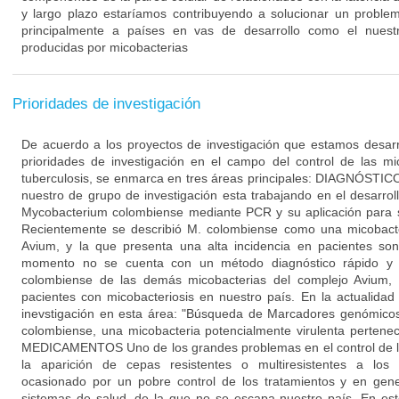
y largo plazo estaríamos contribuyendo a solucionar un proble
principalmente a países en vas de desarrollo como el nuest
producidas por micobacterias
Prioridades de investigación
De acuerdo a los proyectos de investigación que estamos desarr
prioridades de investigación en el campo del control de las mi
tuberculosis, se enmarca en tres áreas principales: DIAGNÓST
nuestro de grupo de investigación esta trabajando en el desarro
Mycobacterium colombiense mediante PCR y su aplicación para s
Recientemente se describió M. colombiense como una micobacte
Avium, y la que presenta una alta incidencia en pacientes so
momento no se cuenta con un método diagnóstico rápido y co
colombiense de las demás micobacterias del complejo Avium, 
pacientes con micobacteriosis en nuestro país. En la actualida
inevstigación en esta área: "Búsqueda de Marcadores genómicos
colombiense, una micobacteria potencialmente virulenta perte
MEDICAMENTOS Uno de los grandes problemas en el control de la
la aparición de cepas resistentes o multiresistentes a los
ocasionado por un pobre control de los tratamientos y en gene
sistemas de salud, de la que no se escapa nuestro país. En est