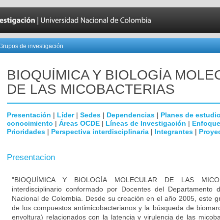
Grupos de investigación
BIOQUÍMICA Y BIOLOGÍA MOLE
DE LAS MICOBACTERIAS
Presentación
|
Líder
|
Sedes
|
Dependencias
|
Planes de estudi
conocimiento
|
Áreas OCDE
|
Líneas de Investigación
|
Enfoque
Prioridades
|
Perspectiva interdisciplinaria
|
Integrantes
|
Proye
Presentacion
"BIOQUÍMICA Y BIOLOGÍA MOLECULAR DE LAS MICOB
interdisciplinario conformado por Docentes del Departamento 
Nacional de Colombia. Desde su creación en el año 2005, este g
de los compuestos antimicobacterianos y la búsqueda de biomarc
envoltura) relacionados con la latencia y virulencia de las mico