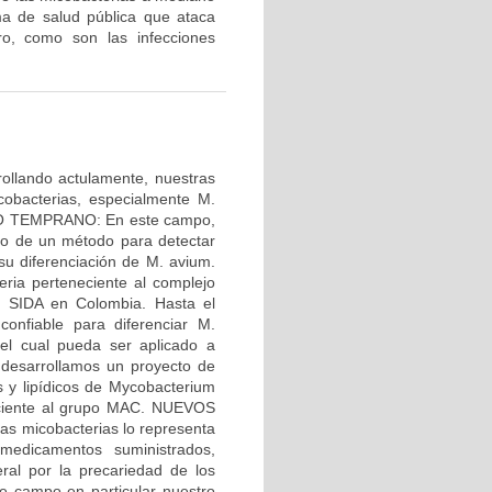
ma de salud pública que ataca
ro, como son las infecciones
ollando actulamente, nuestras
cobacterias, especialmente M.
ICO TEMPRANO: En este campo,
llo de un método para detectar
u diferenciación de M. avium.
ria perteneciente al complejo
n SIDA en Colombia. Hasta el
nfiable para diferenciar M.
el cual pueda ser aplicado a
d desarrollamos un proyecto de
 y lipídicos de Mycobacterium
neciente al grupo MAC. NUEVOS
s micobacterias lo representa
 medicamentos suministrados,
ral por la precariedad de los
e campo en particular nuestro