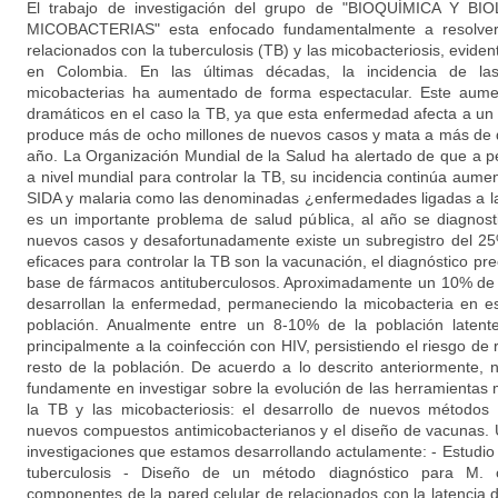
El trabajo de investigación del grupo de "BIOQUÍMICA Y
MICOBACTERIAS" esta enfocado fundamentalmente a resolver
relacionados con la tuberculosis (TB) y las micobacteriosis, evide
en Colombia. En las últimas décadas, la incidencia de las
micobacterias ha aumentado de forma espectacular. Este aume
dramáticos en el caso la TB, ya que esta enfermedad afecta a un 
produce más de ocho millones de nuevos casos y mata a más de 
año. La Organización Mundial de la Salud ha alertado de que a p
a nivel mundial para controlar la TB, su incidencia continúa aume
SIDA y malaria como las denominadas ¿enfermedades ligadas a l
es un importante problema de salud pública, al año se diagno
nuevos casos y desafortunadamente existe un subregistro del 
eficaces para controlar la TB son la vacunación, el diagnóstico pre
base de fármacos antituberculosos. Aproximadamente un 10% de 
desarrollan la enfermedad, permaneciendo la micobacteria en es
población. Anualmente entre un 8-10% de la población latente
principalmente a la coinfección con HIV, persistiendo el riesgo de 
resto de la población. De acuerdo a lo descrito anteriormente, 
fundamente en investigar sobre la evolución de las herramientas 
la TB y las micobacteriosis: el desarrollo de nuevos métodos
nuevos compuestos antimicobacterianos y el diseño de vacunas. 
investigaciones que estamos desarrollando actulamente: - Estudio 
tuberculosis - Diseño de un método diagnóstico para M.
componentes de la pared celular de relacionados con la latencia 