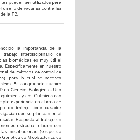
ntes pueden ser utilizados para
el diseño de vacunas contra las
 de la TB.
nocido la importancia de la
rabajo interdisciplinario de
ncias biomédicas es muy útil el
ca. Específicamente en nuestro
cional de métodos de control de
s), para lo cual se necesita
ásicas. En congruencia nuestro
D en Ciencias Biológicas - Una
ioquímica - y dos Químicos con
plia experiencia en el área de
po de trabajo tiene caracter
stigación que se plantean en el
ticular. Respecto al trabajo en
tenemos estrecha relación con
e las micobacterias (Grupo de
e Genética de Micobacterias de