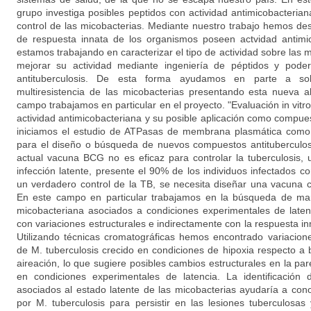
grupo investiga posibles peptidos con actividad antimicobacteriana
control de las micobacterias. Mediante nuestro trabajo hemos de
de respuesta innata de los organismos poseen actvidad antimic
estamos trabajando en caracterizar el tipo de actividad sobre las m
mejorar su actividad mediante ingeniería de péptidos y poder
antituberculosis. De esta forma ayudamos en parte a so
multiresistencia de las micobacterias presentando esta nueva al
campo trabajamos en particular en el proyecto. "Evaluación in vitr
actividad antimicobacteriana y su posible aplicación como compue
iniciamos el estudio de ATPasas de membrana plasmática como 
para el diseño o búsqueda de nuevos compuestos antitubercu
actual vacuna BCG no es eficaz para controlar la tuberculosis, u
infección latente, presente el 90% de los individuos infectados co
un verdadero control de la TB, se necesita diseñar una vacuna co
En este campo en particular trabajamos en la búsqueda de mar
micobacteriana asociados a condiciones experimentales de laten
con variaciones estructurales e indirectamente con la respuesta in
Utilizando técnicas cromatográficas hemos encontrado variaciones
de M. tuberculosis crecido en condiciones de hipoxia respecto a 
aireación, lo que sugiere posibles cambios estructurales en la par
en condiciones experimentales de latencia. La identificación
asociados al estado latente de las micobacterias ayudaría a con
por M. tuberculosis para persistir en las lesiones tuberculosas 