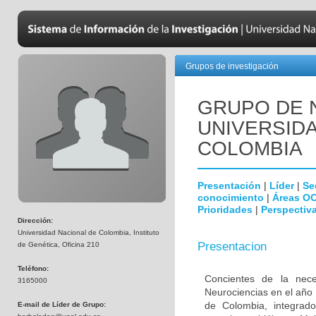
Grupos de investigación
GRUPO DE 
UNIVERSID
COLOMBIA
Presentación
|
Líder
|
Se
conocimiento
|
Áreas O
Prioridades
|
Perspectiva
Dirección:
Universidad Nacional de Colombia, Instituto
Presentacion
de Genética, Oficina 210
Teléfono:
Concientes de la neces
3165000
Neurociencias en el año
de Colombia, integrado
E-mail de Líder de Grupo: