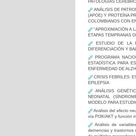
PATOLOGÍAS CEREBR
ANÁLISIS DE PATRO
(APOE) Y PROTEÍNA P
COLOMBIANOS CON E
“APROXIMACIÒN A L
ETAPAS TEMPRANAS D
ESTUDIO DE LA F
DIFERENCIACIÓN Y B
PROGRAMA NACION
ESTADÍSTICA PARA E
ENFERMEDAD DE ALZ
CRISIS FEBRILES: 
EPILEPSIA
ANÁLISIS GENÉTI
NEONATAL (SÍNDROM
MODELO PARA ESTUDI
Análisis del efecto ne
vía PI3K/AKT y función m
Análisis de variable
demencias y trastornos 