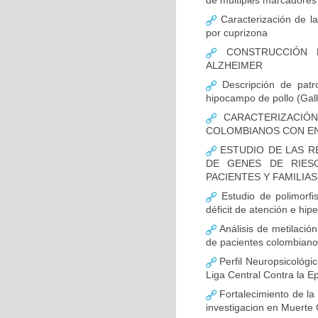
de múltiples marcadores 
Caracterización de la
por cuprizona
CONSTRUCCIÓN D
ALZHEIMER
Descripción de patr
hipocampo de pollo (Gall
CARACTERIZACIÓN
COLOMBIANOS CON E
ESTUDIO DE LAS R
DE GENES DE RIES
PACIENTES Y FAMILIA
Estudio de polimor
déficit de atención e hi
Análisis de metilaci
de pacientes colombian
Perfil Neuropsicológic
Liga Central Contra la Ep
Fortalecimiento de 
investigacion en Muerte 