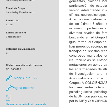
harboledag@unal.edu.co
genetistas, biólogos Mol
participación de estudi
E-mail de Grupo:
venido adelantando inv
harboledag@unal.edu.co
clínica, neuropsicologí
A) en la convocatoria pa
Estado UN:
de los últimos 6 años, 
Activo
incluyendo profesores c
diversos niveles de fo
Estado en Scienti:
Categorizado
buscando en el Grupo la
igual forma, el Grupo h
han merecido reconocimie
Categoría en Minciencias:
trabajos en revistas rec
B
congresos mundiales es
Neurociencias se enfocó
mutaciones en genes par
Código colombiano de registro:
las enfermedades de Alz
COL0006483
de investigación a un 
Enlace GrupLAC
Adicionalmnete, otros 
Grupos A COLCIENCIAS) 
Incluyen entre otros 
Página externa
psicolingüística, psicolo
de la UN, con publicacio
por la DIB y COLCIENCI
Descargar resultado de búsqueda