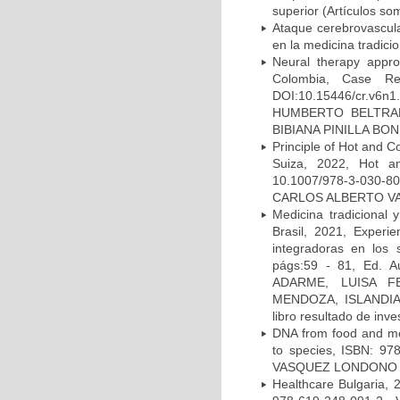
superior (Artículos so
Ataque cerebrovascula
en la medicina tradicio
Neural therapy approa
Colombia, Case Re
DOI:10.15446/cr.v
HUMBERTO BELTRA
BIBIANA PINILLA BONIL
Principle of Hot and C
Suiza, 2022, Hot a
10.1007/978-3-030-80,
CARLOS ALBERTO VASQ
Medicina tradicional
Brasil, 2021, Experie
integradoras en los 
págs:59 - 81, Ed.
ADARME, LUISA 
MENDOZA, ISLANDIA
libro resultado de inve
DNA from food and med
to species, ISBN: 97
VASQUEZ LONDONO (Cap
Healthcare Bulgaria, 2