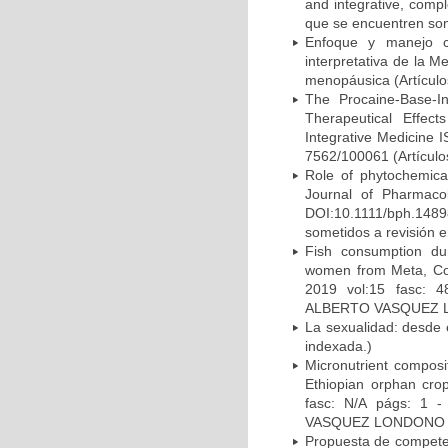
and integrative, compl
que se encuentren som
Enfoque y manejo c
interpretativa de la M
menopáusica (Artículos
The Procaine-Base-In
Therapeutical Effec
Integrative Medicine 
7562/100061 (Artículos
Role of phytochemical
Journal of Pharmaco
DOI:10.1111/bph.1
sometidos a revisión e
Fish consumption du
women from Meta, Col
2019 vol:15 fasc: 
ALBERTO VASQUEZ LOND
La sexualidad: desde e
indexada.)
Micronutrient composi
Ethiopian orphan cro
fasc: N/A págs: 1 -
VASQUEZ LONDONO (Art
Propuesta de compete