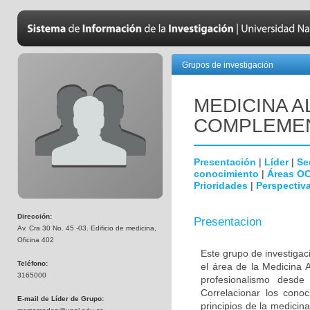
Grupos de investigación
MEDICINA A
COMPLEMEN
Presentación
|
Líder
|
Se
conocimiento
|
Áreas O
Prioridades
|
Perspectiva
Dirección:
Presentacion
Av. Cra 30 No. 45 -03. Edificio de medicina,
Oficina 402
Este grupo de investigac
Teléfono:
el área de la Medicina A
3165000
profesionalismo desde
Correlacionar los conoc
E-mail de Líder de Grupo:
principios de la medicin