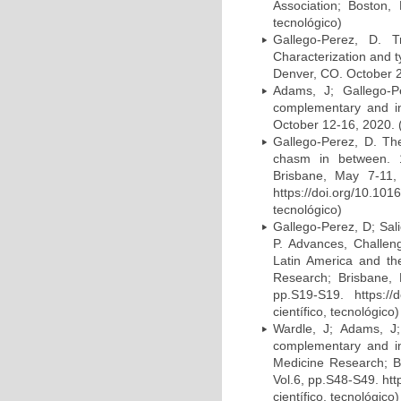
Association; Boston,
tecnológico)
Gallego-Perez, D. T
Characterization and t
Denver, CO. October 24
Adams, J; Gallego-Pe
complementary and in
October 12-16, 2020. (
Gallego-Perez, D. The
chasm in between. 1
Brisbane, May 7-11,
https://doi.org/10.1
tecnológico)
Gallego-Perez, D; Sal
P. Advances, Challeng
Latin America and th
Research; Brisbane, 
pp.S19-S19. https://
científico, tecnológico)
Wardle, J; Adams, J;
complementary and in
Medicine Research; B
Vol.6, pp.S48-S49. ht
científico, tecnológico)