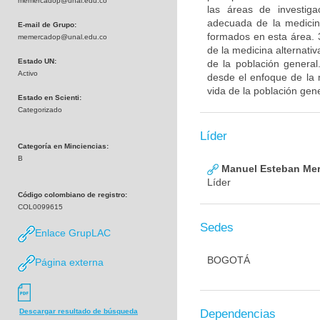
memercadop@unal.edu.co
las áreas de investigac
adecuada de la medicin
E-mail de Grupo:
formados en esta área. 3
memercadop@unal.edu.co
de la medicina alternativ
Estado UN:
de la población general
Activo
desde el enfoque de la m
vida de la población gen
Estado en Scienti:
Categorizado
Líder
Categoría en Minciencias:
B
Manuel Esteban Mer
Líder
Código colombiano de registro:
COL0099615
Sedes
Enlace GrupLAC
BOGOTÁ
Página externa
Dependencias
Descargar resultado de búsqueda