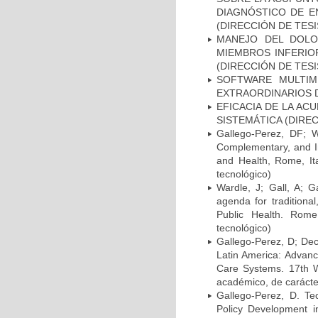
DIAGNÓSTICO DE E
(DIRECCIÓN DE TESI
MANEJO DEL DOLO
MIEMBROS INFERIO
(DIRECCIÓN DE TESI
SOFTWARE MULTIM
EXTRAORDINARIOS D
EFICACIA DE LA AC
SISTEMÁTICA (DIREC
Gallego-Perez, DF; Wa
Complementary, and In
and Health, Rome, Ita
tecnológico)
Wardle, J; Gall, A; G
agenda for traditiona
Public Health. Rome
tecnológico)
Gallego-Perez, D; Decl
Latin America: Advanc
Care Systems. 17th W
académico, de carácter
Gallego-Perez, D. Te
Policy Development i