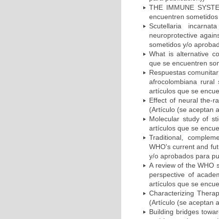
THE IMMUNE SYSTEM,
encuentren sometidos 
Scutellaria incarna
neuroprotective agains
sometidos y/o aprobad
What is alternative c
que se encuentren som
Respuestas comunitari
afrocolombiana rural 
artículos que se encu
Effect of neural the-
(Artículo (se aceptan 
Molecular study of st
artículos que se encu
Traditional, complem
WHO's current and fut
y/o aprobados para pu
A review of the WHO s
perspective of academ
artículos que se encu
Characterizing Therape
(Artículo (se aceptan 
Building bridges towa