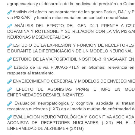
agropecuarias y el desarrollo de la medicina de precisión en Colo
Análisis del efecto neuroprotector de los genes Parkin, DJ-1 y P
vía PI3K/AKT y función mitocondrial en un contexto neurotóxico
ANÁLISIS DEL EFECTO DEL GEN DJ-1 FRENTE A C2-CE
DOPAMINA Y ROTENONE Y SU RELACIÓN CON LA VÍA PI3K/
NEURONAS MESENCEFÁLICAS
ESTUDIO DE LA EXPRESIÓN Y FUNCIÓN DE RECEPTORES
E DURANTE LA DIFERENCIACIÓN DE UN MODELO NEURONAL
ESTUDIO DE LA VÍA FOSFATIDILINOSITOL-3 KINASA-AKT E
Estudio de la vía PI3K/Akt-PTEN en Gliomas: relevancia en i
respuesta al tratamiento
ENVEJECIMIENTO CEREBRAL Y MODELOS DE ENVEJECIM
EFECTO DE AGONISTAS PPARs E IGF1 EN MOD
ENFERMEDADES DESMIELINIZANTES
Evaluación neuropatológica y cognitiva asociada al tratam
receptores nucleares (LXR) en el modelo murino de enfermedad de
EVALUACION NEUROPATOLÓGICA Y COGNITIVA ASOCIADA
AGONISTA DE RECEPTORES NUCLEARES (LXR) EN EL
ENFERMEDAD DE ALZHEIMER (3XTG)