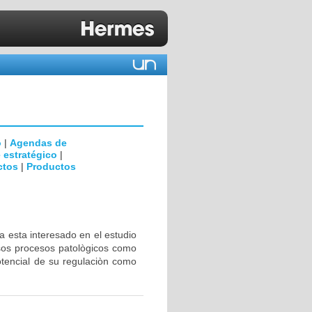
o
|
Agendas de
 estratégico
|
ctos
|
Productos
a esta interesado en el estudio
rsos procesos patològicos como
otencial de su regulaciòn como