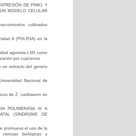
XPRESIÓN DE PINK1 Y
EN UN MODELO CELULAR
cromicetos cultivados
unidad A (POLR3A) en la
vidad agonista LXR como
ización por cuprizona
e un extracto del genero
niversidad Nacional de
ólicos de Z. caribaeum en
A POLIMERASA III A
ATAL (SÍNDROME DE
e promueva el uso de la
 ciencias biológicas y