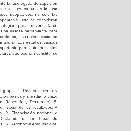
te la fase aguda de sepsis en
iste un incremento en la tasa
esos neoplásicos, no sólo las
a apoptosis junto se consideran
tegias para prevenir (anti-
n una valiosa herramienta para
esórdenes, los cuales ocasionan
mundial. Los estudios básicos
mportante para entender estos
lares que podrían constituirse
l grupo. 2. Reconocimiento y
igación básica y a mediano plazo
el (Maestría y Doctorado). 5.
ión social de los resultados. A
s. 2. Financiación nacional e
 Doctorada en las líneas de
das. 5. Reconocimiento nacional