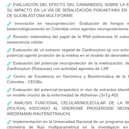
EVALUACIÓN DEL EFECTO DEL CANNABIDIOL SOBRE LA E
SU IMPACTO EN LA VÍA DE SEÑALIZACIÓN PI3K/AKT/HKII 
DE GLIOBLASTOMA MULTIFORME
Innovación en neuroprotección: Evaluación de hongos ma
biotecnológicamente en Colombia como agentes neuroprotectores
Revisión sistemática del papel de la RNA polimerasa III sub
senescencia celular
Evaluación de un extracto vegetal de Zanthoxylum sp con acti
potencial agente protector de la mielina en el modelo de desmielin
Evaluación del potencial neuroprotector de la mielinización, d
Zanthoxylum (Rutaceae) con actividad agonista de LXR
Centro de Excelencia en Genómica y Bioinformática de la U
Colombia - CEGBio
Evaluación del potencial terapéutico in vivo de extractos etan
un modelo murino de la enfermedad de Alzheimer (3xTg-AD)
ANÁLISIS FUNCIONAL CELULAR/MOLECULAR DE LA RN
(POLR3A) ASOCIADO AL SÍNDROME PROGEROIDE NEON
WIEDEMANN-RAUTENSTRAUCH)
Implementación en la Universidad Nacional de un programa qu
citometría de flujo multiparamétrica en la investigacin en