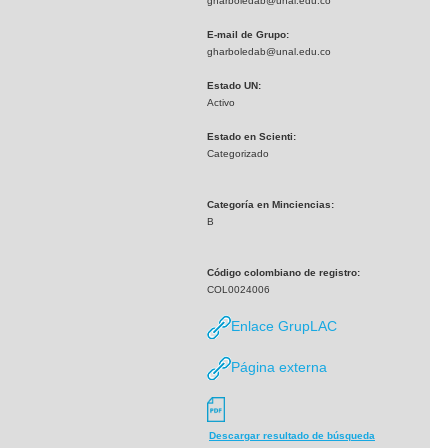
gharboledab@unal.edu.co
E-mail de Grupo:
gharboledab@unal.edu.co
Estado UN:
Activo
Estado en Scienti:
Categorizado
Categoría en Minciencias:
B
Código colombiano de registro:
COL0024006
Enlace GrupLAC
Página externa
Descargar resultado de búsqueda