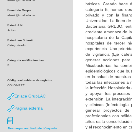
allealc@unal.edu.co
básicas. Creado hace d
categoría B, hemos desa
E-mail de Grupo:
privado y con la finan
allealc@unal.edu.co
Universidad. La línea de
Estado UN:
Bacteriana GREBO, enti
Activo
creciente amenaza de la 
hospitalaria de la Capi
Estado en Scienti:
hospitales de tercer n
Categorizado
experiencia. Una priorid
de vigilancia (Eje caf
generar acciones para
Categoría en Minciencias:
Micobacterias ha combi
B
epidemiológicos que bu
en la salud de nuestras
Código colombiano de registro:
todas las infecciones a 
COL0047771
la Infección Hospitalari
y apoyar los procesos 
Enlace GrupLAC
extensión. La integració
y clínicas (Infectología
Página externa
generar proyectos de
profesionales con sólid
años es la consolidación
y el reconocimiento en c
Descargar resultado de búsqueda