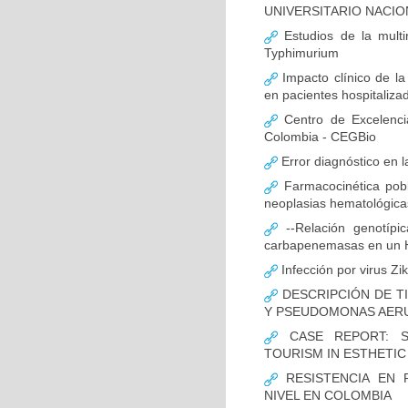
UNIVERSITARIO NACIO
Estudios de la multir
Typhimurium
Impacto clínico de la
en pacientes hospitaliz
Centro de Excelenci
Colombia - CEGBio
Error diagnóstico en 
Farmacocinética pobl
neoplasias hematológicas
--Relación genotípi
carbapenemasas en un Ho
Infección por virus Zi
DESCRIPCIÓN DE T
Y PSEUDOMONAS AERU
CASE REPORT: S
TOURISM IN ESTHETI
RESISTENCIA EN 
NIVEL EN COLOMBIA