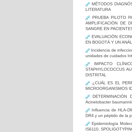
MÉTODOS DIAGNÓST
LITERATURA
PRUEBA PILOTO PA
AMPLIFICACIÓN DE 
SANGRE EN PACIENTES
EVALUACIÓN ECON
EN BOGOTÁ Y UN ANÁL
Incidencia de infecci
unidades de cuidados In
IMPACTO CLÍNIC
STAPHYLOCOCCUS AUR
DISTRITAL
¿CUÁL ES EL PERF
MICROORGANISMOS ID
DETERMINACIÓN D
Acinetobacter bauman
Influencia de HLA-DM
DR4 y un péptido de la p
Epidemiología Molecu
IS6110, SPOLIGOTYPING