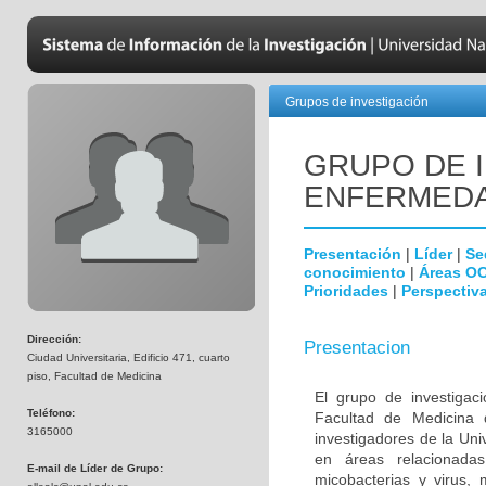
Grupos de investigación
GRUPO DE 
ENFERMEDA
Presentación
|
Líder
|
Se
conocimiento
|
Áreas O
Prioridades
|
Perspectiva
Dirección:
Presentacion
Ciudad Universitaria, Edificio 471, cuarto
piso, Facultad de Medicina
El grupo de investigac
Teléfono:
Facultad de Medicina 
3165000
investigadores de la Uni
en áreas relacionada
E-mail de Líder de Grupo:
micobacterias y virus, 