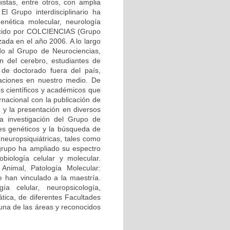
üistas, entre otros, con amplia
El Grupo interdisciplinario ha
enética molecular, neurología
onocido por COLCIENCIAS (Grupo
zada en el año 2006. A lo largo
ndo al Grupo de Neurociencias,
ón del cerebro, estudiantes de
 de doctorado fuera del país,
gaciones en nuestro medio. De
s científicos y académicos que
rnacional con la publicación de
, y la presentación en diversos
la investigación del Grupo de
res genéticos y la búsqueda de
neuropsiquiátricas, tales como
 grupo ha ampliado su espectro
biología celular y molecular.
Animal, Patología Molecular:
 han vinculado a la maestría.
ía celular, neuropsicología,
mática, de diferentes Facultades
 una de las áreas y reconocidos