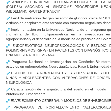
ANÁLISIS FUNCIONAL CELULAR/MOLECULAR DE LA RN
(POLR3A) ASOCIADO AL SÍNDROME PROGEROIDE NEON
WIEDEMANN-RAUTENSTRAUCH)
Perfil de metilación del gen receptor de glucocorticoide NR3C1
victimas de desplazamiento forzado con trastorno negativista desaf
Implementación en la Universidad Nacional de un programa qu
citometría de flujo multiparamétrica en la investigacin en
agropecuarias y el desarrollo de la medicina de precisión en Colo
ENDOFENOTIPOS NEUROPSICOLÓGICOS Y ESTUDIO D
POLIMORFISMOS -SNPs- EN PACIENTES CON DIAGNÓSTICO 
UNA MUESTRA COLOMBIANA.
Programa Nacional de Investigación en Genómica,Bioinformá
estudios en enfermedades Neurosiquiátricas. Fase I: Enfermedad 
ESTUDIO DE LA NORMALIDAD Y LAS DESVIACIONES DEL
NIÑOS Y ADOLESCENTES CON ALTERACIONES DE ORIGEN
NEUROLÓGICA.
Caracterización de la arquitectura del sueño en el modelo mu
Autoinmune Experimental.
ENVEJECIMIENTO CEREBRAL Y MODELOS DE ENVEJECIM
PROGRAMA DE FORTALECIMIENTO "ALTERACIONE