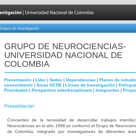
Grupos de investigación
GRUPO DE NEUROCIENCIAS-
UNIVERSIDAD NACIONAL DE
COLOMBIA
Presentación
|
Líder
|
Sedes
|
Dependencias
|
Planes de estudi
conocimiento
|
Áreas OCDE
|
Líneas de Investigación
|
Enfoque
Prioridades
|
Perspectiva interdisciplinaria
|
Integrantes
|
Proye
Presentacion
Concientes de la necesidad de desarrollar trabajos interdisc
Neurociencias en el año 1998 se conformó el Grupo de Neurocienc
de Colombia, integrado por investigadores de diferentes área