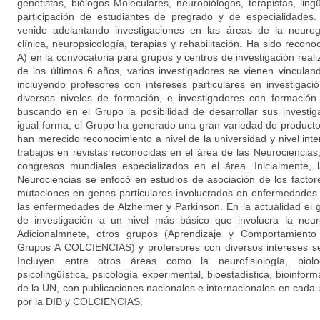
genetistas, biólogos Moleculares, neurobiólogos, terapistas, ling
participación de estudiantes de pregrado y de especialidades. 
venido adelantando investigaciones en las áreas de la neurog
clínica, neuropsicología, terapias y rehabilitación. Ha sido rec
A) en la convocatoria para grupos y centros de investigación reali
de los últimos 6 años, varios investigadores se vienen vincula
incluyendo profesores con intereses particulares en investigaci
diversos niveles de formación, e investigadores con formación
buscando en el Grupo la posibilidad de desarrollar sus investi
igual forma, el Grupo ha generado una gran variedad de producto
han merecido reconocimiento a nivel de la universidad y nivel inte
trabajos en revistas reconocidas en el área de las Neurociencias
congresos mundiales especializados en el área. Inicialmente, 
Neurociencias se enfocó en estudios de asociación de los facto
mutaciones en genes particulares involucrados en enfermedades 
las enfermedades de Alzheimer y Parkinson. En la actualidad el
de investigación a un nivel más básico que involucra la neuro
Adicionalmnete, otros grupos (Aprendizaje y Comportamiento 
Grupos A COLCIENCIAS) y profersores con diversos intereses se
Incluyen entre otros áreas como la neurofisiología, biolog
psicolingüística, psicología experimental, bioestadística, bioinfor
de la UN, con publicaciones nacionales e internacionales en cada
por la DIB y COLCIENCIAS.