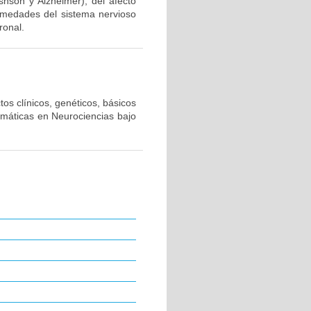
snson y Alzheimer), del afecto
ermedades del sistema nervioso
ronal.
os clínicos, genéticos, básicos
emáticas en Neurociencias bajo