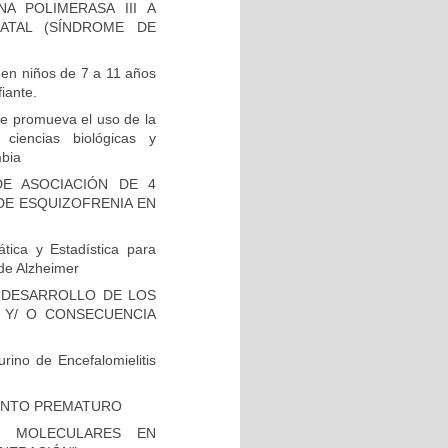
A POLIMERASA III A
ATAL (SÍNDROME DE
 en niños de 7 a 11 años
iante.
e promueva el uso de la
 ciencias biológicas y
mbia
E ASOCIACIÓN DE 4
DE ESQUIZOFRENIA EN
tica y Estadística para
de Alzheimer
 DESARROLLO DE LOS
 Y/ O CONSECUENCIA
rino de Encefalomielitis
IENTO PREMATURO
S MOLECULARES EN