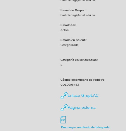
harboledag@unal.edu.co
E-mail de Grupo:
harboledag@unal.edu.co
Estado UN:
Activo
Estado en Scienti:
Categorizado
Categoría en Minciencias:
B
Código colombiano de registro:
COL0006483
Enlace GrupLAC
Página externa
Descargar resultado de búsqueda