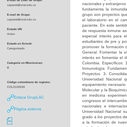
E-mail de Líder de Grupo:
nacionales y extranjeros
caparral@unal.edu.co
fundamenta la inmunidad
grupo son proyectos que 
E-mail de Grupo:
el laboratorio en el c
caparral@unal.edu.co
paciente. En este sentid
Estado UN:
de respuesta inmune asoc
Activo
especial interés para e
estudiantes de pre y po
Estado en Scienti:
promover la formación 
Categorizado
General: Fomentar la vi
interés en fomentar el d
Colombia. Específicos: 
Categoría en Minciencias:
B
Inmunología Fundamen
Proyectos. 3- Consolida
Universidad Nacional q
Código colombiano de registro:
equipamiento necesario p
COL0100636
Molecular y la Bioquímica
en medicina experimen
Enlace GrupLAC
congresos el intercambi
nacionales e internac
Página externa
Universidad Nacional su
grado a los proyectos de
a la formación de nuevo