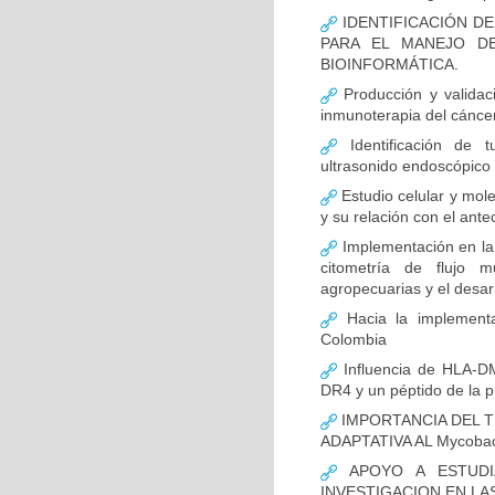
IDENTIFICACIÓN D
PARA EL MANEJO D
BIOINFORMÁTICA.
Producción y validac
inmunoterapia del cánce
Identificación de 
ultrasonido endoscópico
Estudio celular y mol
y su relación con el ante
Implementación en la
citometría de flujo m
agropecuarias y el desar
Hacia la implementa
Colombia
Influencia de HLA-DM
DR4 y un péptido de la p
IMPORTANCIA DEL T
ADAPTATIVA AL Mycobact
APOYO A ESTUDI
INVESTIGACION EN LA