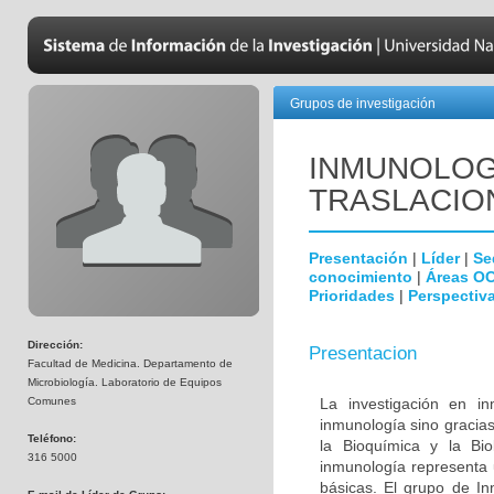
Grupos de investigación
INMUNOLOGÍ
TRASLACIO
Presentación
|
Líder
|
Se
conocimiento
|
Áreas O
Prioridades
|
Perspectiva
Dirección:
Presentacion
Facultad de Medicina. Departamento de
Microbiología. Laboratorio de Equipos
Comunes
La investigación en i
inmunología sino gracias
Teléfono:
la Bioquímica y la Biol
316 5000
inmunología representa u
básicas. El grupo de In