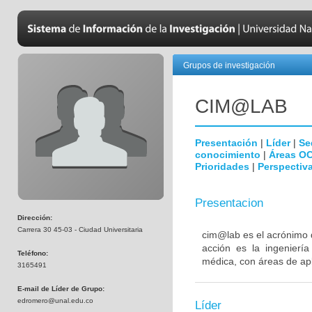
Grupos de investigación
CIM@LAB
Presentación
|
Líder
|
Se
conocimiento
|
Áreas O
Prioridades
|
Perspectiva
Presentacion
Dirección:
Carrera 30 45-03 - Ciudad Universitaria
cim@lab es el acrónimo 
acción es la ingeniería
Teléfono:
médica, con áreas de ap
3165491
E-mail de Líder de Grupo:
edromero@unal.edu.co
Líder