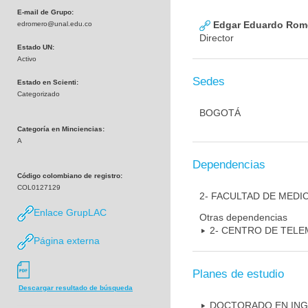
E-mail de Grupo:
Edgar Eduardo Rome
edromero@unal.edu.co
Director
Estado UN:
Activo
Sedes
Estado en Scienti:
Categorizado
BOGOTÁ
Categoría en Minciencias:
A
Dependencias
Código colombiano de registro:
COL0127129
2- FACULTAD DE MEDI
Enlace GrupLAC
Otras dependencias
2- CENTRO DE TELE
Página externa
Planes de estudio
Descargar resultado de búsqueda
DOCTORADO EN INGE