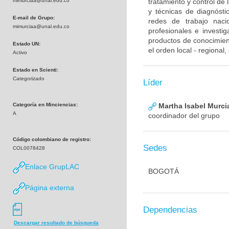
mimurciaa@unal.edu.co
tratamiento y control de
y técnicas de diagnósti
E-mail de Grupo:
redes de trabajo naci
mimurciaa@unal.edu.co
profesionales e investig
productos de conocimient
Estado UN:
el orden local - regional
Activo
Estado en Scienti:
Categorizado
Líder
Categoría en Minciencias:
Martha Isabel Murci
A
coordinador del grupo
Código colombiano de registro:
Sedes
COL0078428
Enlace GrupLAC
BOGOTÁ
Página externa
Dependencias
Descargar resultado de búsqueda