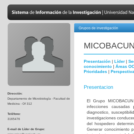
Grupos de investigación
MICOBAC­U
Presentación
|
Líder
|
Se
conocimiento
|
Áreas O
Prioridades
|
Perspectiva
Presentacion
Dirección:
Departamento de Microbiología - Facultad de
El Grupo MICOBACUN e
Medicina - Of 312
infecciones causadas 
diagnostico, susceptibil
Teléfono:
investigaciones conducen
3165476
del hospedero determina
Generar conocimiento pa
E-mail de Líder de Grupo: