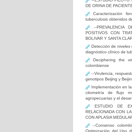
--ESTUDIO PILOTO
DE ORINA DE PACIENT
Caracterización fen
tuberculosis obtenidos de
--PREVALENCIA D
POSITIVOS CON TRA
BOLIVAR Y SANTA CLA
Detección de niveles
diagnóstico clínico de tu
Deciphering the vir
colombiense
--Virulencia, respues
genotipos Beijing y Beij
Implementación en la
citometría de flujo m
agropecuarias y el desar
ESTUDIO DE EXP
RELACIONADA CON LA
CON APLASIA MEDULA
--Consenso colombia
Optimización del Uso d