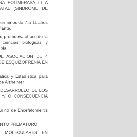
A POLIMERASA III A
ATAL (SÍNDROME DE
 en niños de 7 a 11 años
iante.
e promueva el uso de la
 ciencias biológicas y
mbia
E ASOCIACIÓN DE 4
DE ESQUIZOFRENIA EN
tica y Estadística para
de Alzheimer
 DESARROLLO DE LOS
 Y/ O CONSECUENCIA
rino de Encefalomielitis
IENTO PREMATURO
S MOLECULARES EN