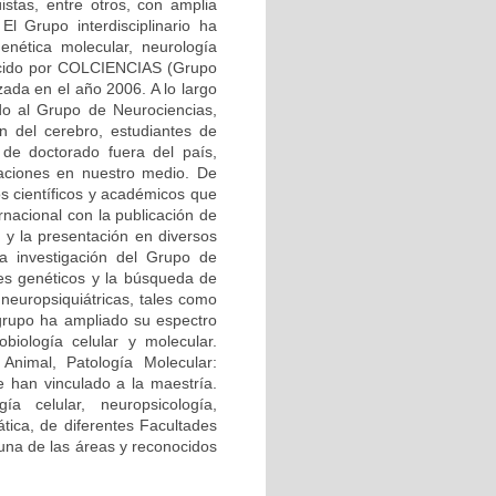
üistas, entre otros, con amplia
El Grupo interdisciplinario ha
enética molecular, neurología
onocido por COLCIENCIAS (Grupo
zada en el año 2006. A lo largo
ndo al Grupo de Neurociencias,
ón del cerebro, estudiantes de
 de doctorado fuera del país,
gaciones en nuestro medio. De
s científicos y académicos que
rnacional con la publicación de
, y la presentación en diversos
la investigación del Grupo de
res genéticos y la búsqueda de
neuropsiquiátricas, tales como
 grupo ha ampliado su espectro
biología celular y molecular.
Animal, Patología Molecular:
 han vinculado a la maestría.
ía celular, neuropsicología,
mática, de diferentes Facultades
 una de las áreas y reconocidos