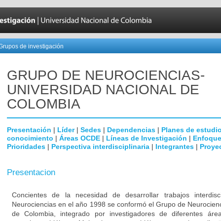
Grupos de investigación
GRUPO DE NEUROCIENCIAS-
UNIVERSIDAD NACIONAL DE
COLOMBIA
Presentación
|
Líder
|
Sedes
|
Dependencias
|
Planes de estudi
conocimiento
|
Áreas OCDE
|
Líneas de Investigación
|
Enfoque
Prioridades
|
Perspectiva interdisciplinaria
|
Integrantes
|
Proye
Presentacion
Concientes de la necesidad de desarrollar trabajos interdisc
Neurociencias en el año 1998 se conformó el Grupo de Neurocienc
de Colombia, integrado por investigadores de diferentes área