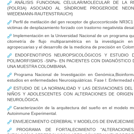
ANÁLISIS FUNCIONAL CELULAR/MOLECULAR DE LA RN
(POLR3A) ASOCIADO AL SÍNDROME PROGEROIDE NEON
WIEDEMANN-RAUTENSTRAUCH)
Perfil de metilación del gen receptor de glucocorticoide NR3C1
victimas de desplazamiento forzado con trastorno negativista desaf
Implementación en la Universidad Nacional de un programa qu
citometría de flujo multiparamétrica en la investigacin en
agropecuarias y el desarrollo de la medicina de precisión en Colo
ENDOFENOTIPOS NEUROPSICOLÓGICOS Y ESTUDIO D
POLIMORFISMOS -SNPs- EN PACIENTES CON DIAGNÓSTICO 
UNA MUESTRA COLOMBIANA.
Programa Nacional de Investigación en Genómica,Bioinformá
estudios en enfermedades Neurosiquiátricas. Fase I: Enfermedad 
ESTUDIO DE LA NORMALIDAD Y LAS DESVIACIONES DEL
NIÑOS Y ADOLESCENTES CON ALTERACIONES DE ORIGEN
NEUROLÓGICA.
Caracterización de la arquitectura del sueño en el modelo mu
Autoinmune Experimental.
ENVEJECIMIENTO CEREBRAL Y MODELOS DE ENVEJECIM
PROGRAMA DE FORTALECIMIENTO "ALTERACIONE