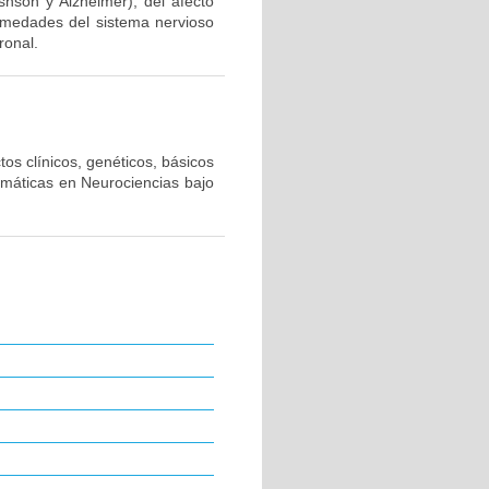
snson y Alzheimer), del afecto
ermedades del sistema nervioso
ronal.
os clínicos, genéticos, básicos
emáticas en Neurociencias bajo