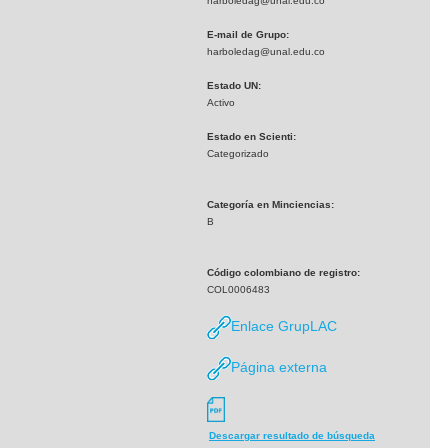
harboledag@unal.edu.co
E-mail de Grupo:
harboledag@unal.edu.co
Estado UN:
Activo
Estado en Scienti:
Categorizado
Categoría en Minciencias:
B
Código colombiano de registro:
COL0006483
Enlace GrupLAC
Página externa
Descargar resultado de búsqueda