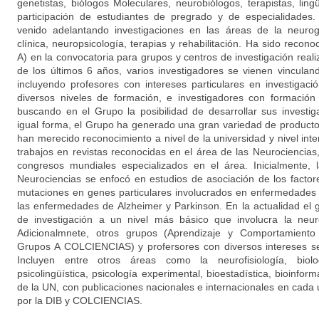
genetistas, biólogos Moleculares, neurobiólogos, terapistas, ling
participación de estudiantes de pregrado y de especialidades. 
venido adelantando investigaciones en las áreas de la neurog
clínica, neuropsicología, terapias y rehabilitación. Ha sido rec
A) en la convocatoria para grupos y centros de investigación reali
de los últimos 6 años, varios investigadores se vienen vincula
incluyendo profesores con intereses particulares en investigaci
diversos niveles de formación, e investigadores con formación
buscando en el Grupo la posibilidad de desarrollar sus investi
igual forma, el Grupo ha generado una gran variedad de producto
han merecido reconocimiento a nivel de la universidad y nivel inte
trabajos en revistas reconocidas en el área de las Neurociencias
congresos mundiales especializados en el área. Inicialmente, 
Neurociencias se enfocó en estudios de asociación de los facto
mutaciones en genes particulares involucrados en enfermedades 
las enfermedades de Alzheimer y Parkinson. En la actualidad el
de investigación a un nivel más básico que involucra la neuro
Adicionalmnete, otros grupos (Aprendizaje y Comportamiento 
Grupos A COLCIENCIAS) y profersores con diversos intereses se
Incluyen entre otros áreas como la neurofisiología, biolog
psicolingüística, psicología experimental, bioestadística, bioinfor
de la UN, con publicaciones nacionales e internacionales en cada
por la DIB y COLCIENCIAS.