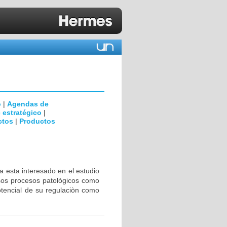
o
|
Agendas de
 estratégico
|
ctos
|
Productos
a esta interesado en el estudio
rsos procesos patològicos como
otencial de su regulaciòn como