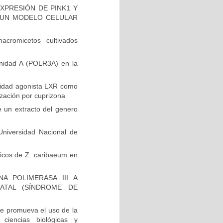
XPRESIÓN DE PINK1 Y
EN UN MODELO CELULAR
cromicetos cultivados
unidad A (POLR3A) en la
vidad agonista LXR como
ización por cuprizona
e un extracto del genero
niversidad Nacional de
ólicos de Z. caribaeum en
A POLIMERASA III A
ATAL (SÍNDROME DE
e promueva el uso de la
 ciencias biológicas y