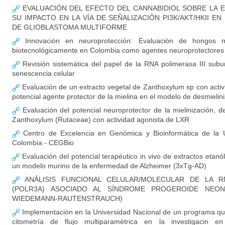
EVALUACIÓN DEL EFECTO DEL CANNABIDIOL SOBRE LA E
SU IMPACTO EN LA VÍA DE SEÑALIZACIÓN PI3K/AKT/HKII 
DE GLIOBLASTOMA MULTIFORME
Innovación en neuroprotección: Evaluación de hongos ma
biotecnológicamente en Colombia como agentes neuroprotectores
Revisión sistemática del papel de la RNA polimerasa III sub
senescencia celular
Evaluación de un extracto vegetal de Zanthoxylum sp con acti
potencial agente protector de la mielina en el modelo de desmielin
Evaluación del potencial neuroprotector de la mielinización, d
Zanthoxylum (Rutaceae) con actividad agonista de LXR
Centro de Excelencia en Genómica y Bioinformática de la U
Colombia - CEGBio
Evaluación del potencial terapéutico in vivo de extractos etan
un modelo murino de la enfermedad de Alzheimer (3xTg-AD)
ANÁLISIS FUNCIONAL CELULAR/MOLECULAR DE LA RN
(POLR3A) ASOCIADO AL SÍNDROME PROGEROIDE NEON
WIEDEMANN-RAUTENSTRAUCH)
Implementación en la Universidad Nacional de un programa qu
citometría de flujo multiparamétrica en la investigacin en