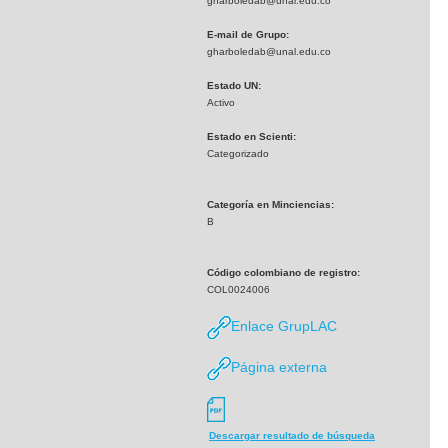
gharboledab@unal.edu.co
E-mail de Grupo:
gharboledab@unal.edu.co
Estado UN:
Activo
Estado en Scienti:
Categorizado
Categoría en Minciencias:
B
Código colombiano de registro:
COL0024006
Enlace GrupLAC
Página externa
Descargar resultado de búsqueda