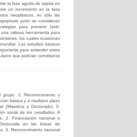
te la fase aguda de sepsis en
iste un incremento en la tasa
esos neoplásicos, no sólo las
a apoptosis junto se consideran
tegias para prevenir (anti-
n una valiosa herramienta para
esórdenes, los cuales ocasionan
mundial. Los estudios básicos
mportante para entender estos
lares que podrían constituirse
l grupo. 2. Reconocimiento y
igación básica y a mediano plazo
el (Maestría y Doctorado). 5.
ión social de los resultados. A
s. 2. Financiación nacional e
 Doctorada en las líneas de
das. 5. Reconocimiento nacional