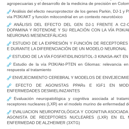
agropecuarias y el desarrollo de la medicina de precisión en Colo
Análisis del efecto neuroprotector de los genes Parkin, DJ-1 y P
vía PI3K/AKT y función mitocondrial en un contexto neurotóxico
ANÁLISIS DEL EFECTO DEL GEN DJ-1 FRENTE A C2-CE
DOPAMINA Y ROTENONE Y SU RELACIÓN CON LA VÍA PI3K/
NEURONAS MESENCEFÁLICAS
ESTUDIO DE LA EXPRESIÓN Y FUNCIÓN DE RECEPTORES
E DURANTE LA DIFERENCIACIÓN DE UN MODELO NEURONAL
ESTUDIO DE LA VÍA FOSFATIDILINOSITOL-3 KINASA-AKT E
Estudio de la vía PI3K/Akt-PTEN en Gliomas: relevancia en i
respuesta al tratamiento
ENVEJECIMIENTO CEREBRAL Y MODELOS DE ENVEJECIM
EFECTO DE AGONISTAS PPARs E IGF1 EN MOD
ENFERMEDADES DESMIELINIZANTES
Evaluación neuropatológica y cognitiva asociada al tratam
receptores nucleares (LXR) en el modelo murino de enfermedad de
EVALUACION NEUROPATOLÓGICA Y COGNITIVA ASOCIADA
AGONISTA DE RECEPTORES NUCLEARES (LXR) EN EL
ENFERMEDAD DE ALZHEIMER (3XTG)