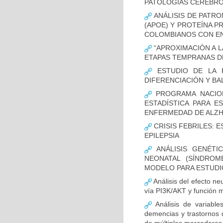
PATOLOGÍAS CEREBR
ANÁLISIS DE PATRO
(APOE) Y PROTEÍNA P
COLOMBIANOS CON E
“APROXIMACIÒN A L
ETAPAS TEMPRANAS D
ESTUDIO DE LA F
DIFERENCIACIÓN Y B
PROGRAMA NACION
ESTADÍSTICA PARA E
ENFERMEDAD DE ALZ
CRISIS FEBRILES: 
EPILEPSIA
ANÁLISIS GENÉTI
NEONATAL (SÍNDROM
MODELO PARA ESTUDI
Análisis del efecto ne
vía PI3K/AKT y función m
Análisis de variable
demencias y trastornos 