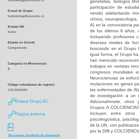
harboledag@unal.edu.co
genetistas, biólogos Mol
participación de estudi
E-mail de Grupo:
venido adelantando inv
harboledag@unal.edu.co
clínica, neuropsicologí
A) en la convocatoria pa
Estado UN:
de los últimos 6 años, 
Activo
incluyendo profesores c
diversos niveles de fo
Estado en Scienti:
Categorizado
buscando en el Grupo la
igual forma, el Grupo h
han merecido reconocimie
Categoría en Minciencias:
trabajos en revistas rec
B
congresos mundiales es
Neurociencias se enfocó
mutaciones en genes par
Código colombiano de registro:
las enfermedades de Alz
COL0006483
de investigación a un 
Enlace GrupLAC
Adicionalmnete, otros 
Grupos A COLCIENCIAS) 
Incluyen entre otros 
Página externa
psicolingüística, psicolo
de la UN, con publicacio
por la DIB y COLCIENCI
Descargar resultado de búsqueda