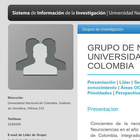
Grupos de investigación
GRUPO DE 
UNIVERSID
COLOMBIA
Presentación
|
Líder
|
Se
conocimiento
|
Áreas O
Prioridades
|
Perspectiva
Dirección:
Universidad Nacional de Colombia, Instituto
Presentacion
de Genética, Oficina 210
Teléfono:
Concientes de la neces
3165000
Neurociencias en el año
de Colombia, integrado
E-mail de Líder de Grupo: