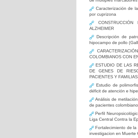
de múltiples marcadores 
Caracterización de la
por cuprizona
CONSTRUCCIÓN D
ALZHEIMER
Descripción de patr
hipocampo de pollo (Gall
CARACTERIZACIÓN
COLOMBIANOS CON E
ESTUDIO DE LAS R
DE GENES DE RIES
PACIENTES Y FAMILIA
Estudio de polimor
déficit de atención e hi
Análisis de metilaci
de pacientes colombian
Perfil Neuropsicológic
Liga Central Contra la Ep
Fortalecimiento de 
investigacion en Muerte 