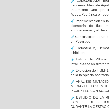
Caracterización mo
Leucemia Mieloide Aguda 
tratamiento. Una aprox
Aguda Pediátrica en pob
Implementación en la
citometría de flujo m
agropecuarias y el desar
Construcción de un ba
en Posgrado
Hemofilia A, Hemofi
inhibidores
Estudio de SNPs en
involucrados en diferent
Expresión de hMLH1 y
de la neoplasia aserrada
ANÁLISIS MUTACIO
MEDIANTE PCR MUL
PACIENTES CON SUSCE
ESTUDIO DE LA R
CONTROL DE LA HOM
DURANTE LA GESTACI