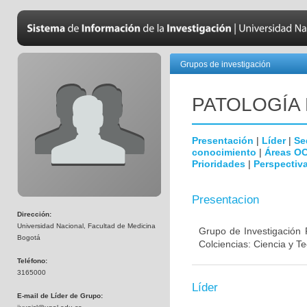
Grupos de investigación
PATOLOGÍA
Presentación
|
Líder
|
Se
conocimiento
|
Áreas O
Prioridades
|
Perspectiva
Presentacion
Dirección:
Universidad Nacional, Facultad de Medicina
Grupo de Investigación 
Bogotá
Colciencias: Ciencia y T
Teléfono:
3165000
Líder
E-mail de Líder de Grupo: