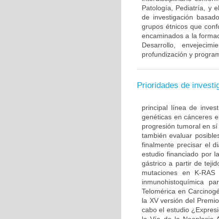
Patología, Pediatría, y 
de investigación basado
grupos étnicos que con
encaminados a la formac
Desarrollo, envejecim
profundización y program
Prioridades de investi
principal línea de inves
genéticas en cánceres ep
progresión tumoral en sí
también evaluar posible
finalmente precisar el d
estudio financiado por l
gástrico a partir de te
mutaciones en K-RAS 
inmunohistoquímica par
Telomérica en Carcinogé
la XV versión del Premi
cabo el estudio ¿Expre