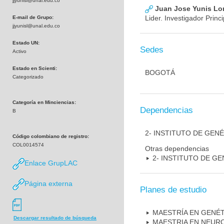
jjyunisl@unal.edu.co
Juan Jose Yunis L
Lider. Investigador Princi
E-mail de Grupo:
jjyunisl@unal.edu.co
Estado UN:
Sedes
Activo
Estado en Scienti:
BOGOTÁ
Categorizado
Categoría en Minciencias:
Dependencias
B
2- INSTITUTO DE GEN
Código colombiano de registro:
COL0014574
Otras dependencias
2- INSTITUTO DE GE
Enlace GrupLAC
Página externa
Planes de estudio
MAESTRÍA EN GENÉ
Descargar resultado de búsqueda
MAESTRIA EN NEUR