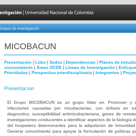
Grupos de investigación
MICOBAC­UN
Presentación
|
Líder
|
Sedes
|
Dependencias
|
Planes de estudi
conocimiento
|
Áreas OCDE
|
Líneas de Investigación
|
Enfoque
Prioridades
|
Perspectiva interdisciplinaria
|
Integrantes
|
Proye
Presentacion
El Grupo MICOBACUN es un grupo ñider en: Promover y desa
infecciones causadas por micobacterias, con énfasis en tub
diagnostico, susceptibilidad antimicobacteriana, genes de resist
investigaciones conducentes a identificar aspectos de la biología d
del hospedero determinantes para la adquisición de inmunidad a
Generar conocimiento para apoyar la formulación de políticas pa