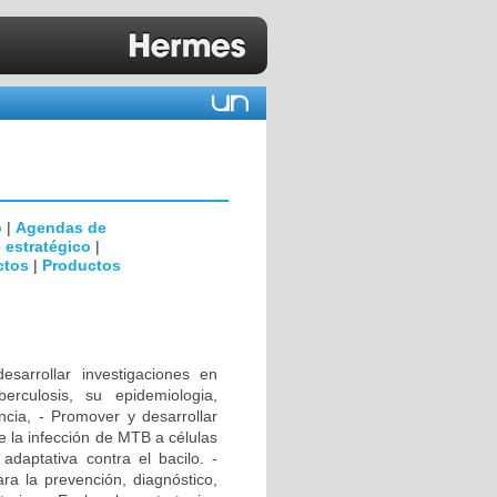
o
|
Agendas de
 estratégico
|
ctos
|
Productos
rrollar investigaciones en
erculosis, su epidemiologia,
encia, - Promover y desarrollar
e la infección de MTB a células
daptativa contra el bacilo. -
ra la prevención, diagnóstico,