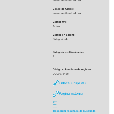
mimurciaa@unal.edu.co
E-mail de Grupo:
mimurciaa@unal.edu.co
Estado UN:
Activo
Estado en Scienti:
Categorizado
Categoría en Minciencias:
A
Código colombiano de registro:
COL0078428
Enlace GrupLAC
Página externa
Descargar resultado de búsqueda