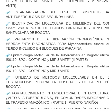
LOS MÉTODOS RFLP-IS6110, SPOLIGOTYPING Y MIRUS-VNTR
VNTR)
ESTANDARIZACION DEL TEST DE SUSCEPTIBILID
ANTITUBERCULOSIS DE SEGUNDA LINEA
IDENTIFICACIÓN MOLECULAR DE MIEMBROS DEL COM
tuberculosis A PARTIR DE TEJIDOS PARAFINADOS CONSER
SANTA CLARA DE BOGOTÁ
EVALUACIÓN DE LA HIBRIDACIÓN CROMOGÉNICA IN
HERRAMIENTA DIAGNÓSTICA PARA Mycobacterium tubercul
TEJIDO INCLUIDO EN BLOQUES DE PARAFINA.
Epidemiología Molecular de la Tuberculosis en Bogotá: utili
IS6110, SPOLIGOTYPING y MIRU-VNTR" (II PARTE)
Epidemiología Molecular de la Tuberculosis en Bogotá: utili
IS6110, SPOLIGOTYPING y MIRU-VNTR
--UTILIDAD DE METODOS MOLECULARES EN EL D
TUBERCULOSIS PLEURAL EN HOSPITALES DE LA RED PÚ
BOGOTÁ
FORTALECIMIENTO INTERSECTORIAL E INTERCULTURA
¿ALTO A LA TUBERCULOSIS¿ EN COMUNIDADES INDÍGENAS 
EL TRAPECIO AMAZÓNICO. (PARTE 1- PUERTO NARIÑO)