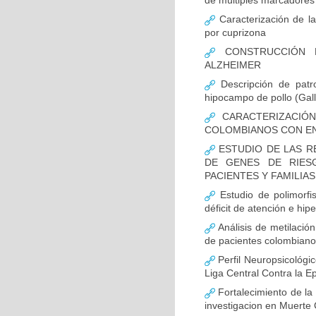
de múltiples marcadores 
Caracterización de la
por cuprizona
CONSTRUCCIÓN D
ALZHEIMER
Descripción de patr
hipocampo de pollo (Gall
CARACTERIZACIÓN
COLOMBIANOS CON E
ESTUDIO DE LAS R
DE GENES DE RIES
PACIENTES Y FAMILIA
Estudio de polimor
déficit de atención e hi
Análisis de metilaci
de pacientes colombian
Perfil Neuropsicológic
Liga Central Contra la Ep
Fortalecimiento de 
investigacion en Muerte 