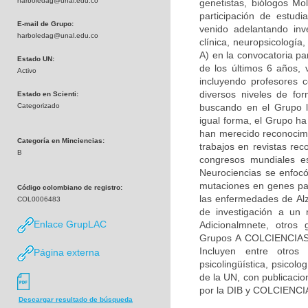
harboledag@unal.edu.co
genetistas, biólogos Mol
participación de estudi
E-mail de Grupo:
venido adelantando inv
harboledag@unal.edu.co
clínica, neuropsicologí
A) en la convocatoria pa
Estado UN:
de los últimos 6 años, 
Activo
incluyendo profesores c
diversos niveles de fo
Estado en Scienti:
Categorizado
buscando en el Grupo la
igual forma, el Grupo h
han merecido reconocimie
Categoría en Minciencias:
trabajos en revistas rec
B
congresos mundiales es
Neurociencias se enfocó
mutaciones en genes par
Código colombiano de registro:
las enfermedades de Alz
COL0006483
de investigación a un 
Enlace GrupLAC
Adicionalmnete, otros 
Grupos A COLCIENCIAS) 
Incluyen entre otros 
Página externa
psicolingüística, psicolo
de la UN, con publicacio
por la DIB y COLCIENCI
Descargar resultado de búsqueda