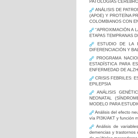
PATOLOGÍAS CEREBR
ANÁLISIS DE PATRO
(APOE) Y PROTEÍNA P
COLOMBIANOS CON E
“APROXIMACIÒN A L
ETAPAS TEMPRANAS D
ESTUDIO DE LA F
DIFERENCIACIÓN Y B
PROGRAMA NACION
ESTADÍSTICA PARA E
ENFERMEDAD DE ALZ
CRISIS FEBRILES: 
EPILEPSIA
ANÁLISIS GENÉTI
NEONATAL (SÍNDROM
MODELO PARA ESTUDI
Análisis del efecto ne
vía PI3K/AKT y función m
Análisis de variable
demencias y trastornos 