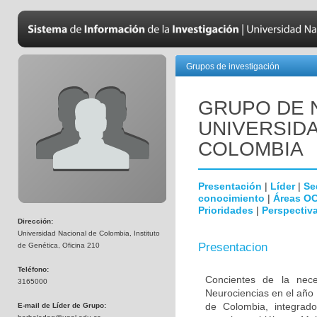
Grupos de investigación
GRUPO DE 
UNIVERSID
COLOMBIA
Presentación
|
Líder
|
Se
conocimiento
|
Áreas O
Prioridades
|
Perspectiva
Dirección:
Universidad Nacional de Colombia, Instituto
Presentacion
de Genética, Oficina 210
Teléfono:
Concientes de la neces
3165000
Neurociencias en el año
de Colombia, integrado
E-mail de Líder de Grupo: