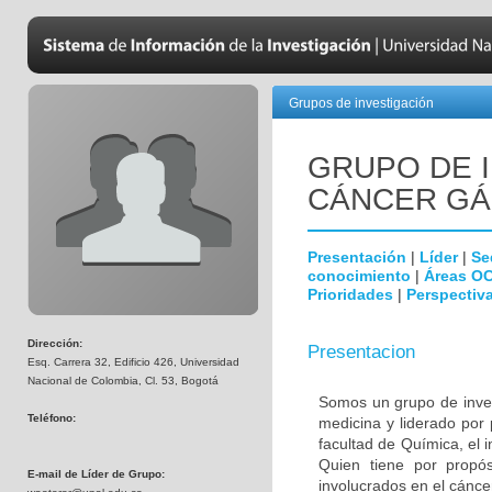
Grupos de investigación
GRUPO DE 
CÁNCER GÁ
Presentación
|
Líder
|
Se
conocimiento
|
Áreas O
Prioridades
|
Perspectiva
Dirección:
Presentacion
Esq. Carrera 32, Edificio 426, Universidad
Nacional de Colombia, Cl. 53, Bogotá
Somos un grupo de invest
Teléfono:
medicina y liderado por
facultad de Química, el i
Quien tiene por propósi
E-mail de Líder de Grupo:
involucrados en el cáncer