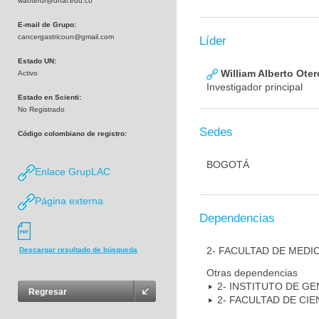
waoteror@unal.edu.co
E-mail de Grupo:
cancergastricoun@gmail.com
Líder
Estado UN:
William Alberto Ote
Activo
Investigador principal
Estado en Scienti:
No Registrado
Sedes
Código colombiano de registro:
BOGOTÁ
Enlace GrupLAC
Página externa
Dependencias
2- FACULTAD DE MEDI
Descargar resultado de búsqueda
Otras dependencias
2- INSTITUTO DE GE
Regresar
2- FACULTAD DE CIE