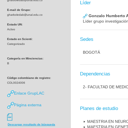
gharboledab@unal.edu.co
Líder
E-mail de Grupo:
gharboledab@unal.edu.co
Gonzalo Humberto A
Líder grupo investigació
Estado UN:
Activo
Sedes
Estado en Scienti:
Categorizado
BOGOTÁ
Categoría en Minciencias:
B
Dependencias
Código colombiano de registro:
COL0024006
2- FACULTAD DE MEDI
Enlace GrupLAC
Página externa
Planes de estudio
MAESTRIA EN NEUR
Descargar resultado de búsqueda
MAESTRIA EN GENE