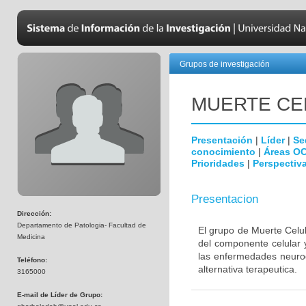
Grupos de investigación
MUERTE CE
Presentación
|
Líder
|
Se
conocimiento
|
Áreas O
Prioridades
|
Perspectiva
Presentacion
Dirección:
Departamento de Patologia- Facultad de
El grupo de Muerte Celul
Medicina
del componente celular 
las enfermedades neurod
Teléfono:
alternativa terapeutica.
3165000
E-mail de Líder de Grupo: