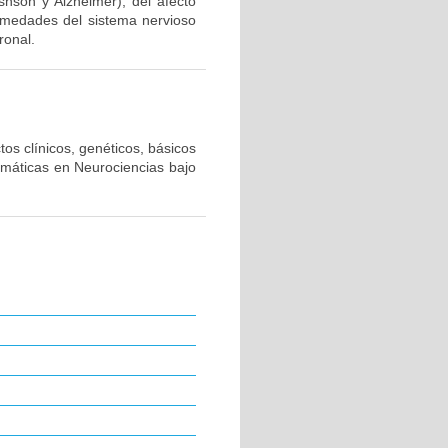
snson y Alzheimer), del afecto
ermedades del sistema nervioso
ronal.
os clínicos, genéticos, básicos
emáticas en Neurociencias bajo