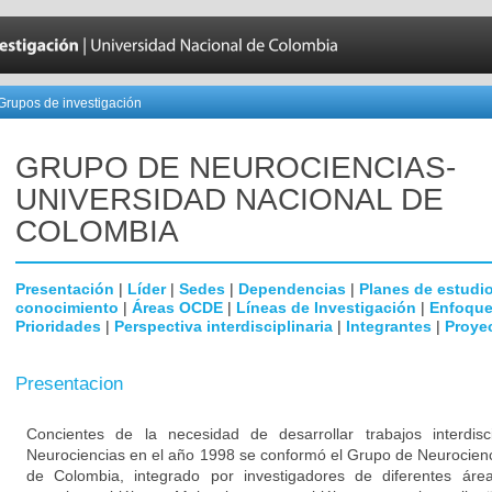
Grupos de investigación
GRUPO DE NEUROCIENCIAS-
UNIVERSIDAD NACIONAL DE
COLOMBIA
Presentación
|
Líder
|
Sedes
|
Dependencias
|
Planes de estudi
conocimiento
|
Áreas OCDE
|
Líneas de Investigación
|
Enfoque
Prioridades
|
Perspectiva interdisciplinaria
|
Integrantes
|
Proye
Presentacion
Concientes de la necesidad de desarrollar trabajos interdisc
Neurociencias en el año 1998 se conformó el Grupo de Neurocienc
de Colombia, integrado por investigadores de diferentes área