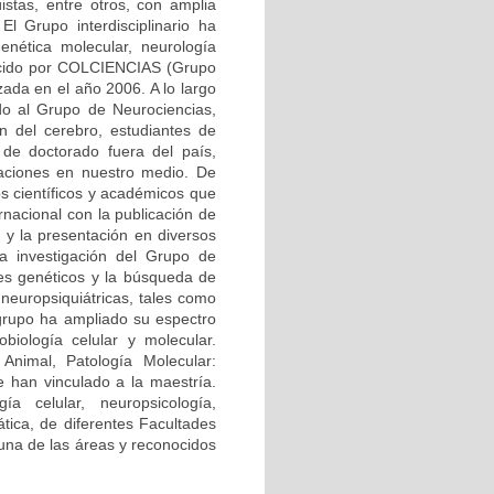
üistas, entre otros, con amplia
El Grupo interdisciplinario ha
enética molecular, neurología
onocido por COLCIENCIAS (Grupo
zada en el año 2006. A lo largo
ndo al Grupo de Neurociencias,
ón del cerebro, estudiantes de
 de doctorado fuera del país,
gaciones en nuestro medio. De
s científicos y académicos que
rnacional con la publicación de
, y la presentación en diversos
la investigación del Grupo de
res genéticos y la búsqueda de
neuropsiquiátricas, tales como
 grupo ha ampliado su espectro
biología celular y molecular.
Animal, Patología Molecular:
 han vinculado a la maestría.
ía celular, neuropsicología,
mática, de diferentes Facultades
 una de las áreas y reconocidos