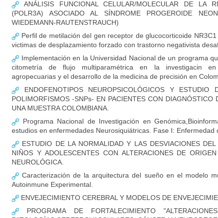
ANÁLISIS FUNCIONAL CELULAR/MOLECULAR DE LA RN
(POLR3A) ASOCIADO AL SÍNDROME PROGEROIDE NEON
WIEDEMANN-RAUTENSTRAUCH)
Perfil de metilación del gen receptor de glucocorticoide NR3C1
victimas de desplazamiento forzado con trastorno negativista desaf
Implementación en la Universidad Nacional de un programa qu
citometría de flujo multiparamétrica en la investigacin en
agropecuarias y el desarrollo de la medicina de precisión en Colo
ENDOFENOTIPOS NEUROPSICOLÓGICOS Y ESTUDIO D
POLIMORFISMOS -SNPs- EN PACIENTES CON DIAGNÓSTICO 
UNA MUESTRA COLOMBIANA.
Programa Nacional de Investigación en Genómica,Bioinformá
estudios en enfermedades Neurosiquiátricas. Fase I: Enfermedad 
ESTUDIO DE LA NORMALIDAD Y LAS DESVIACIONES DEL
NIÑOS Y ADOLESCENTES CON ALTERACIONES DE ORIGEN
NEUROLÓGICA.
Caracterización de la arquitectura del sueño en el modelo mu
Autoinmune Experimental.
ENVEJECIMIENTO CEREBRAL Y MODELOS DE ENVEJECIM
PROGRAMA DE FORTALECIMIENTO "ALTERACIONE