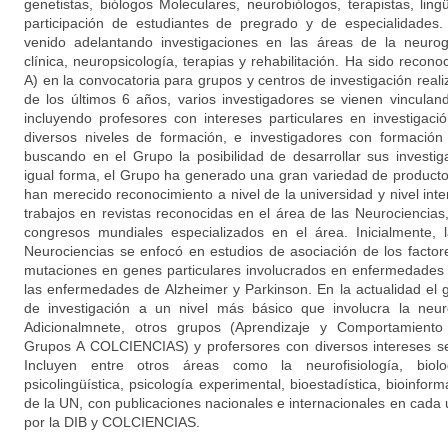
genetistas, biólogos Moleculares, neurobiólogos, terapistas, ling
participación de estudiantes de pregrado y de especialidades. 
venido adelantando investigaciones en las áreas de la neurog
clínica, neuropsicología, terapias y rehabilitación. Ha sido rec
A) en la convocatoria para grupos y centros de investigación reali
de los últimos 6 años, varios investigadores se vienen vincula
incluyendo profesores con intereses particulares en investigaci
diversos niveles de formación, e investigadores con formación
buscando en el Grupo la posibilidad de desarrollar sus investi
igual forma, el Grupo ha generado una gran variedad de producto
han merecido reconocimiento a nivel de la universidad y nivel inte
trabajos en revistas reconocidas en el área de las Neurociencias
congresos mundiales especializados en el área. Inicialmente, 
Neurociencias se enfocó en estudios de asociación de los facto
mutaciones en genes particulares involucrados en enfermedades 
las enfermedades de Alzheimer y Parkinson. En la actualidad el
de investigación a un nivel más básico que involucra la neuro
Adicionalmnete, otros grupos (Aprendizaje y Comportamiento 
Grupos A COLCIENCIAS) y profersores con diversos intereses se
Incluyen entre otros áreas como la neurofisiología, biolog
psicolingüística, psicología experimental, bioestadística, bioinfor
de la UN, con publicaciones nacionales e internacionales en cada
por la DIB y COLCIENCIAS.