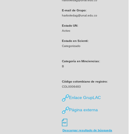
harboledag@unal.edu.co
E-mail de Grupo:
harboledag@unal.edu.co
Estado UN:
Activo
Estado en Scienti:
Categorizado
Categoría en Minciencias:
B
Código colombiano de registro:
COL0006483
Enlace GrupLAC
Página externa
Descargar resultado de búsqueda