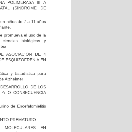
A POLIMERASA III A
ATAL (SÍNDROME DE
 en niños de 7 a 11 años
iante.
e promueva el uso de la
 ciencias biológicas y
mbia
E ASOCIACIÓN DE 4
DE ESQUIZOFRENIA EN
tica y Estadística para
de Alzheimer
 DESARROLLO DE LOS
 Y/ O CONSECUENCIA
rino de Encefalomielitis
IENTO PREMATURO
S MOLECULARES EN