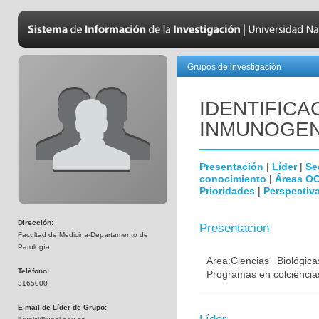
Grupos de investigación
IDENTIFICA
INMUNOGEN
Presentación
|
Líder
|
Se
conocimiento
|
Áreas O
Prioridades
|
Perspectiva
Dirección:
Presentacion
Facultad de Medicina-Departamento de
Patología
Area:Ciencias Biológi
Teléfono:
Programas en colciencias
3165000
E-mail de Líder de Grupo: