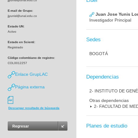
Líder
jjyunisl@unal.edu.co
E-mail de Grupo:
Juan Jose Yunis L
jjyunisl@unal.edu.co
Investigador Principal
Estado UN:
Activo
Sedes
Estado en Scienti:
Registrado
BOGOTÁ
Código colombiano de registro:
COL0012257
Enlace GrupLAC
Dependencias
Página externa
2- INSTITUTO DE GEN
Otras dependencias
2- FACULTAD DE ME
Descargar resultado de búsqueda
Planes de estudio
Regresar