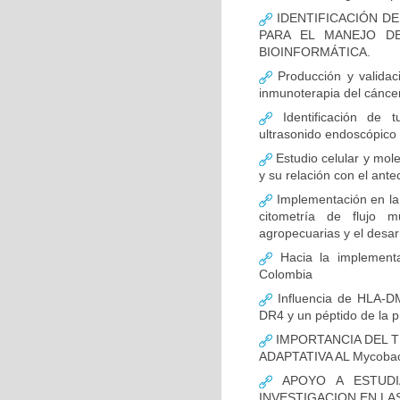
IDENTIFICACIÓN D
PARA EL MANEJO D
BIOINFORMÁTICA.
Producción y validac
inmunoterapia del cánce
Identificación de 
ultrasonido endoscópico
Estudio celular y mol
y su relación con el ante
Implementación en la
citometría de flujo m
agropecuarias y el desar
Hacia la implementa
Colombia
Influencia de HLA-DM
DR4 y un péptido de la p
IMPORTANCIA DEL T
ADAPTATIVA AL Mycobact
APOYO A ESTUDI
INVESTIGACION EN LA