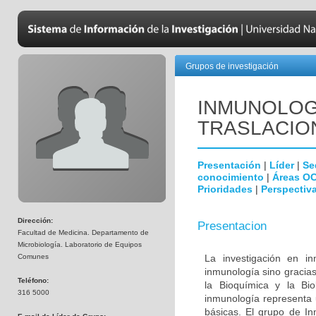
Grupos de investigación
INMUNOLOGÍ
TRASLACIO
Presentación
|
Líder
|
Se
conocimiento
|
Áreas O
Prioridades
|
Perspectiva
Dirección:
Presentacion
Facultad de Medicina. Departamento de
Microbiología. Laboratorio de Equipos
Comunes
La investigación en i
inmunología sino gracias
Teléfono:
la Bioquímica y la Biol
316 5000
inmunología representa u
básicas. El grupo de In