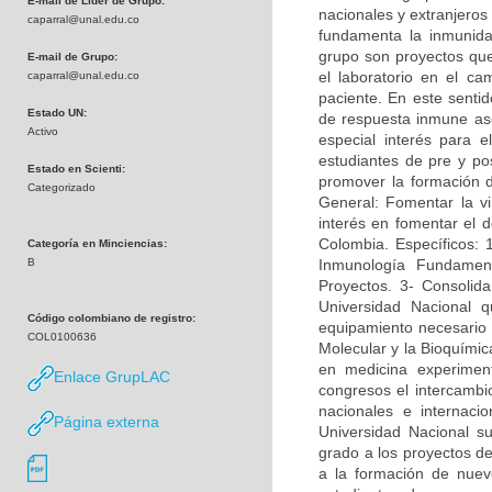
E-mail de Líder de Grupo:
nacionales y extranjeros
caparral@unal.edu.co
fundamenta la inmunidad
grupo son proyectos que 
E-mail de Grupo:
el laboratorio en el c
caparral@unal.edu.co
paciente. En este sentid
Estado UN:
de respuesta inmune asoc
Activo
especial interés para e
estudiantes de pre y po
Estado en Scienti:
promover la formación 
Categorizado
General: Fomentar la vi
interés en fomentar el d
Colombia. Específicos: 
Categoría en Minciencias:
B
Inmunología Fundamen
Proyectos. 3- Consolida
Universidad Nacional q
Código colombiano de registro:
equipamiento necesario p
COL0100636
Molecular y la Bioquímica
en medicina experimen
Enlace GrupLAC
congresos el intercambi
nacionales e internac
Página externa
Universidad Nacional su
grado a los proyectos de
a la formación de nuevo