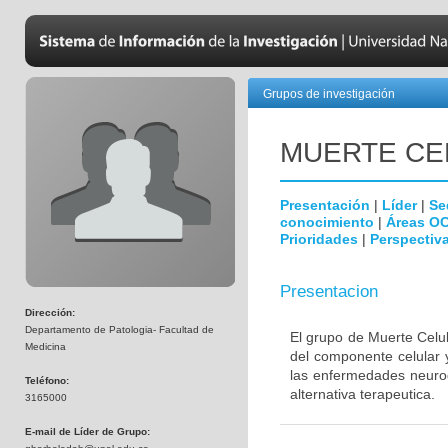
Grupos de investigación
MUERTE CE
Presentación
|
Líder
|
Se
conocimiento
|
Áreas O
Prioridades
|
Perspectiva
Presentacion
Dirección:
Departamento de Patologia- Facultad de
El grupo de Muerte Celul
Medicina
del componente celular 
las enfermedades neurod
Teléfono:
alternativa terapeutica.
3165000
E-mail de Líder de Grupo: