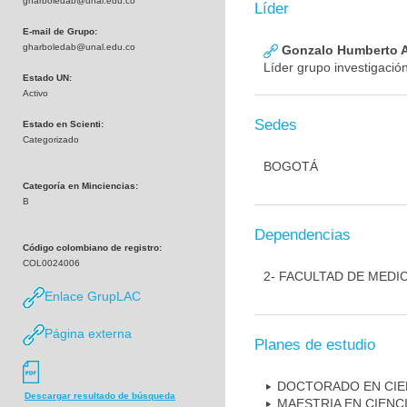
gharboledab@unal.edu.co
Líder
E-mail de Grupo:
gharboledab@unal.edu.co
Gonzalo Humberto A
Líder grupo investigació
Estado UN:
Activo
Sedes
Estado en Scienti:
Categorizado
BOGOTÁ
Categoría en Minciencias:
B
Dependencias
Código colombiano de registro:
COL0024006
2- FACULTAD DE MEDI
Enlace GrupLAC
Página externa
Planes de estudio
DOCTORADO EN CIE
Descargar resultado de búsqueda
MAESTRIA EN CIENC