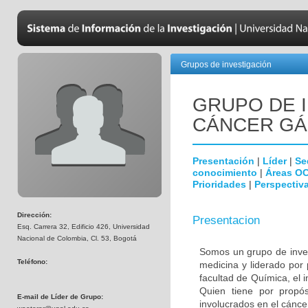
Grupos de investigación
GRUPO DE 
CÁNCER GÁ
Presentación
|
Líder
|
Se
conocimiento
|
Áreas O
Prioridades
|
Perspectiva
Dirección:
Presentacion
Esq. Carrera 32, Edificio 426, Universidad
Nacional de Colombia, Cl. 53, Bogotá
Somos un grupo de invest
Teléfono:
medicina y liderado por
facultad de Química, el i
Quien tiene por propósi
E-mail de Líder de Grupo:
involucrados en el cáncer