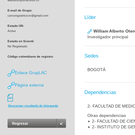
waoteror@unal.edu.co
E-mail de Grupo:
cancergastricoun@gmail.com
Líder
Estado UN:
William Alberto Ote
Activo
Investigador principal
Estado en Scienti:
No Registrado
Sedes
Código colombiano de registro:
BOGOTÁ
Enlace GrupLAC
Página externa
Dependencias
2- FACULTAD DE MEDI
Descargar resultado de búsqueda
Otras dependencias
2- FACULTAD DE CIE
Regresar
2- INSTITUTO DE GE