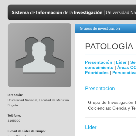
Grupos de investigación
PATOLOGÍA
Presentación
|
Líder
|
Se
conocimiento
|
Áreas O
Prioridades
|
Perspectiva
Presentacion
Dirección:
Universidad Nacional, Facultad de Medicina
Grupo de Investigación 
Bogotá
Colciencias: Ciencia y T
Teléfono:
3165000
Líder
E-mail de Líder de Grupo: