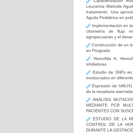
Caracterización mo
Leucemia Mieloide Aguda 
tratamiento. Una aprox
Aguda Pediátrica en pob
Implementación en la
citometría de flujo m
agropecuarias y el desar
Construcción de un ba
en Posgrado
Hemofilia A, Hemofi
inhibidores
Estudio de SNPs en
involucrados en diferent
Expresión de hMLH1 y
de la neoplasia aserrada
ANÁLISIS MUTACIO
MEDIANTE PCR MUL
PACIENTES CON SUSCE
ESTUDIO DE LA R
CONTROL DE LA HOM
DURANTE LA GESTACI