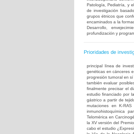
Patología, Pediatría, y 
de investigación basado
grupos étnicos que con
encaminados a la formac
Desarrollo, envejecim
profundización y program
Prioridades de investi
principal línea de inves
genéticas en cánceres ep
progresión tumoral en sí
también evaluar posible
finalmente precisar el d
estudio financiado por l
gástrico a partir de te
mutaciones en K-RAS 
inmunohistoquímica par
Telomérica en Carcinogé
la XV versión del Premi
cabo el estudio ¿Expre