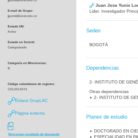
jjyunisl@unal.edu.co
Juan Jose Yunis L
Lider. Investigador Princi
E-mail de Grupo:
jjyunisl@unal.edu.co
Estado UN:
Sedes
Activo
Estado en Scienti:
BOGOTÁ
Categorizado
Categoría en Minciencias:
Dependencias
B
2- INSTITUTO DE GEN
Código colombiano de registro:
COL0014574
Otras dependencias
2- INSTITUTO DE GE
Enlace GrupLAC
Página externa
Planes de estudio
DOCTORADO EN CIE
Descargar resultado de búsqueda
ESPECIALIDAD EN P