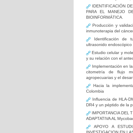
IDENTIFICACIÓN D
PARA EL MANEJO D
BIOINFORMÁTICA.
Producción y validac
inmunoterapia del cánce
Identificación de 
ultrasonido endoscópico
Estudio celular y mol
y su relación con el ante
Implementación en la
citometría de flujo m
agropecuarias y el desar
Hacia la implementa
Colombia
Influencia de HLA-DM
DR4 y un péptido de la p
IMPORTANCIA DEL T
ADAPTATIVA AL Mycobact
APOYO A ESTUDI
INVESTIGACION EN LA