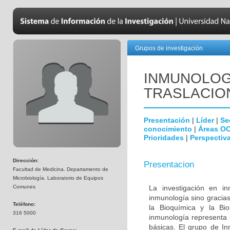
Grupos de investigación
INMUNOLOGÍ
TRASLACIO
Presentación
|
Líder
|
Se
conocimiento
|
Áreas O
Prioridades
|
Perspectiva
Dirección:
Presentacion
Facultad de Medicina. Departamento de
Microbiología. Laboratorio de Equipos
Comunes
La investigación en i
inmunología sino gracias
Teléfono:
la Bioquímica y la Biol
316 5000
inmunología representa u
básicas. El grupo de In