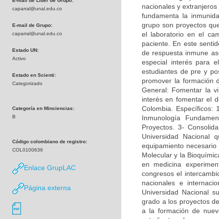
E-mail de Líder de Grupo:
nacionales y extranjeros
caparral@unal.edu.co
fundamenta la inmunidad
grupo son proyectos que 
E-mail de Grupo:
el laboratorio en el c
caparral@unal.edu.co
paciente. En este sentid
Estado UN:
de respuesta inmune asoc
Activo
especial interés para e
estudiantes de pre y po
Estado en Scienti:
promover la formación 
Categorizado
General: Fomentar la vi
interés en fomentar el d
Colombia. Específicos: 
Categoría en Minciencias:
B
Inmunología Fundamen
Proyectos. 3- Consolida
Universidad Nacional q
Código colombiano de registro:
equipamiento necesario p
COL0100636
Molecular y la Bioquímica
en medicina experimen
Enlace GrupLAC
congresos el intercambi
nacionales e internac
Página externa
Universidad Nacional su
grado a los proyectos de
a la formación de nuevo