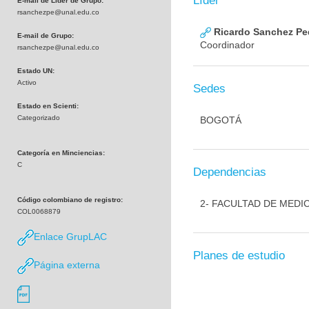
Líder
E-mail de Líder de Grupo:
rsanchezpe@unal.edu.co
Ricardo Sanchez Pe
E-mail de Grupo:
Coordinador
rsanchezpe@unal.edu.co
Estado UN:
Activo
Sedes
Estado en Scienti:
Categorizado
BOGOTÁ
Categoría en Minciencias:
C
Dependencias
Código colombiano de registro:
2- FACULTAD DE MEDI
COL0068879
Enlace GrupLAC
Planes de estudio
Página externa