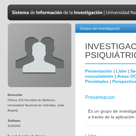
Grupos de investigación
INVESTIGAC
PSIQUIÁTRI
Presentación
|
Líder
|
Se
conocimiento
|
Áreas O
Prioridades
|
Perspectiva
Dirección:
Presentacion
Oficina 202,Facultad de Medicina,
Universidad Nacional de Colombia, sede
Bogotá
Es un grupo de investiga
a través de la aplicación
Teléfono:
3165000