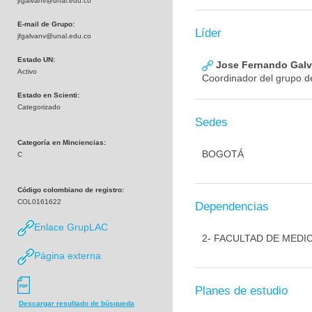
jfgalvanv@unal.edu.co
E-mail de Grupo:
Líder
jfgalvanv@unal.edu.co
Estado UN:
Jose Fernando Galva
Activo
Coordinador del grupo de
Estado en Scienti:
Categorizado
Sedes
Categoría en Minciencias:
BOGOTÁ
C
Código colombiano de registro:
COL0161622
Dependencias
Enlace GrupLAC
2- FACULTAD DE MEDI
Página externa
Planes de estudio
Descargar resultado de búsqueda