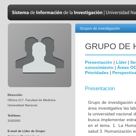
Grupos de investigación
GRUPO DE 
Presentación
|
Líder
|
Se
conocimiento
|
Áreas O
Prioridades
|
Perspectiva
Presentacion
Dirección:
Oficina 217. Facultad de Medicina .
Grupo de investigación 
Universidad Nacional.
área investigativa las l
la universidad nacional 
Teléfono:
busca implementar estrat
3165000
en el tema. 1. La Huma
salud 3. Humanización en 
E-mail de Líder de Grupo: