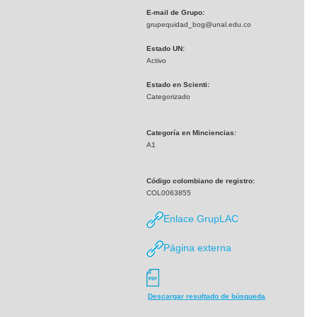
E-mail de Grupo:
grupequidad_bog@unal.edu.co
Estado UN:
Activo
Estado en Scienti:
Categorizado
Categoría en Minciencias:
A1
Código colombiano de registro:
COL0063855
Enlace GrupLAC
Página externa
Descargar resultado de búsqueda