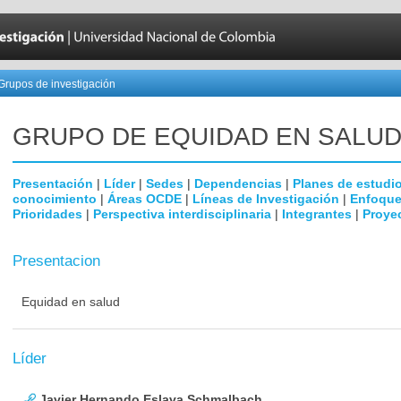
Grupos de investigación
GRUPO DE EQUIDAD EN SALU
Presentación
|
Líder
|
Sedes
|
Dependencias
|
Planes de estudi
conocimiento
|
Áreas OCDE
|
Líneas de Investigación
|
Enfoque
Prioridades
|
Perspectiva interdisciplinaria
|
Integrantes
|
Proye
Presentacion
Equidad en salud
Líder
Javier Hernando Eslava Schmalbach