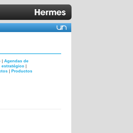
D
o
|
Agendas de
 estratégico
|
ctos
|
Productos